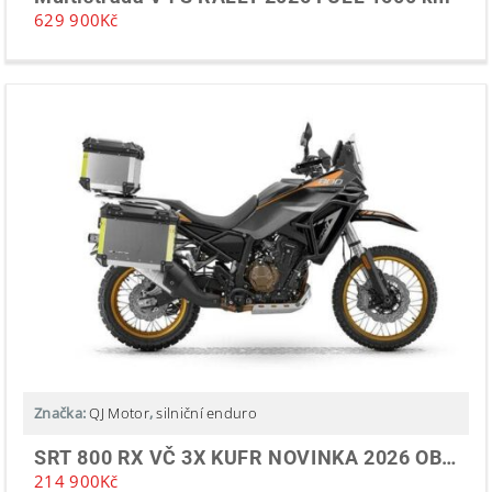
629 900
Kč
Značka:
QJ Motor
,
silniční enduro
SRT 800 RX VČ 3X KUFR NOVINKA 2026 OBJEDNÁVEJTE
214 900
Kč