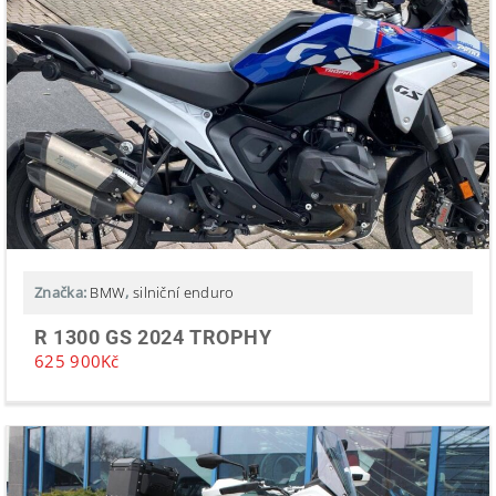
Značka:
BMW
,
silniční enduro
R 1300 GS 2024 TROPHY
625 900
Kč