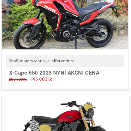
Značka:
Moto Morini
,
silniční enduro
X-Cape 650 2023 NYNÍ AKČNÍ CENA
145 000
Kc
208 900
Kc