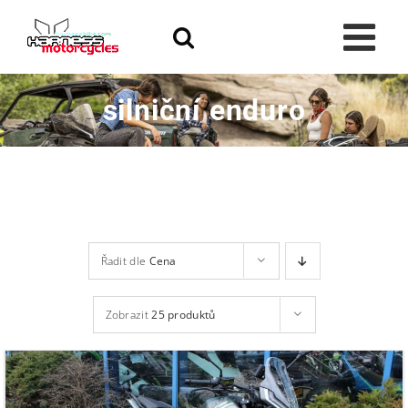
Skip
to
content
silniční enduro
Řadit dle
Cena
Zobrazit
25 produktů