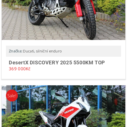
Značka:
Ducati
,
silniční enduro
DesertX DISCOVERY 2025 5500KM TOP
369 000
Kč
Sale!