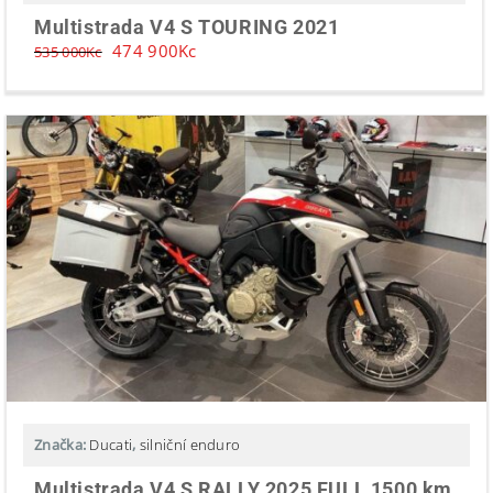
Multistrada V4 S TOURING 2021
474 900
Kc
535 000
Kc
Značka:
Ducati
,
silniční enduro
Multistrada V4 S RALLY 2025 FULL 1500 km