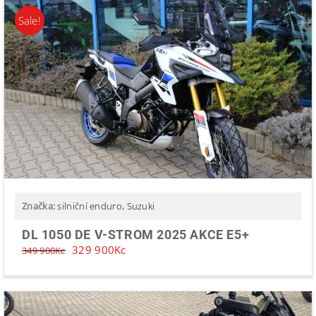
Sale!
Značka:
silniční enduro
,
Suzuki
DL 1050 DE V-STROM 2025 AKCE E5+
329 900
Kc
349 900
Kc