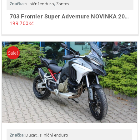
Značka:
silniční enduro
,
Zontes
703 Frontier Super Adventure NOVINKA 2025 SKLADEM
199 700
Kč
Sale!
Značka:
Ducati
,
silniční enduro