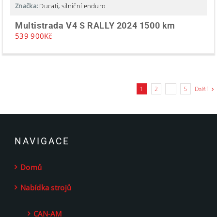
Značka:
Ducati
,
silniční enduro
Multistrada V4 S RALLY 2024 1500 km
539 900
Kč
1
2
…
5
Další
NAVIGACE
Domů
Nabídka strojů
CAN-AM