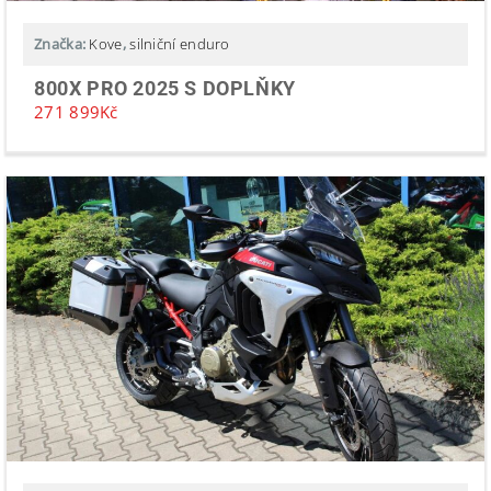
Značka:
Kove
,
silniční enduro
800X PRO 2025 S DOPLŇKY
271 899
Kč