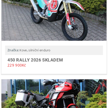
Značka:
Kove
,
silniční enduro
450 RALLY 2026 SKLADEM
229 900
Kč