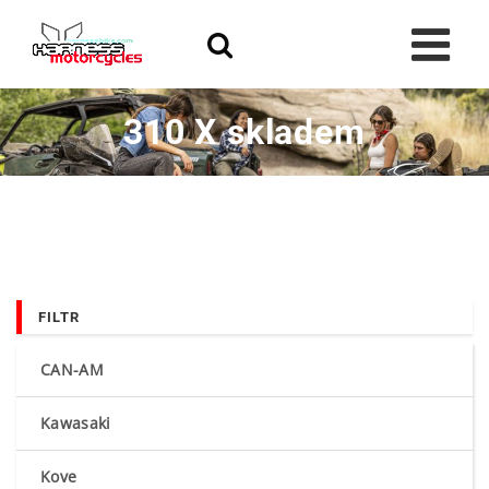
Skip
to
content
310 X skladem
FILTR
CAN-AM
Kawasaki
Kove