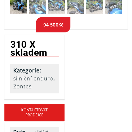
94 500
Kč
310 X
skladem
Kategorie:
silniční enduro
,
Zontes
KONTAKTOVAT
PRODEJCE
Druh:
silniční