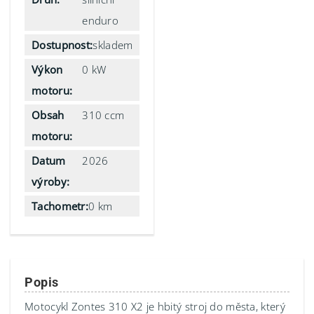
enduro
Dostupnost:
skladem
Výkon
0 kW
motoru:
Obsah
310 ccm
motoru:
Datum
2026
výroby:
Tachometr:
0 km
Popis
Motocykl Zontes 310 X2 je hbitý stroj do města, který