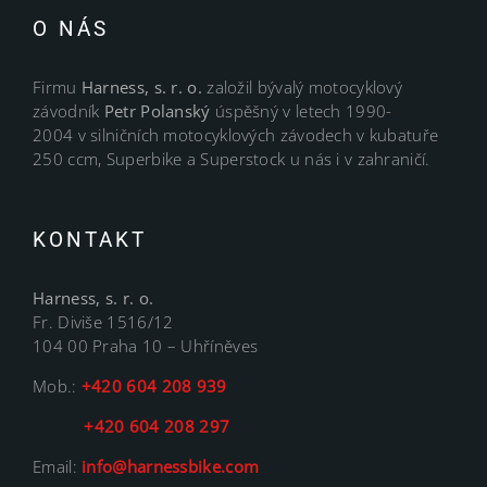
O NÁS
Firmu
Harness, s. r. o.
založil bývalý motocyklový
závodník
Petr Polanský
úspěšný v letech 1990-
2004 v silničních motocyklových závodech v kubatuře
250 ccm, Superbike a Superstock u nás i v zahraničí.
KONTAKT
Harness, s. r. o.
Fr. Diviše 1516/12
104 00 Praha 10 – Uhříněves
Mob.:
+420 604 208 939
+420 604 208 297
Email:
info@harnessbike.com