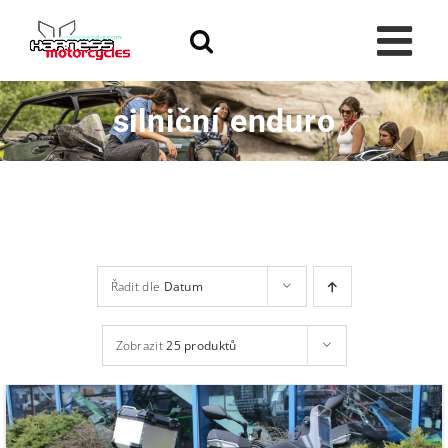
Skip
to
content
silniční enduro
Řadit dle
Datum
Zobrazit
25 produktů