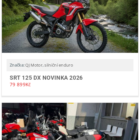
Značka:
QJ Motor
,
silniční enduro
SRT 125 DX NOVINKA 2026
79 899
Kč