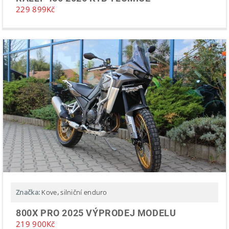
229 899
Kč
Značka:
Kove
,
silniční enduro
800X PRO 2025 VÝPRODEJ MODELU
219 900
Kč