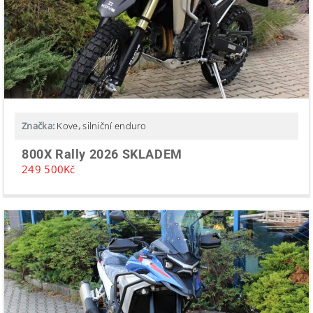
Značka:
Kove
,
silniční enduro
800X Rally 2026 SKLADEM
249 500
Kč