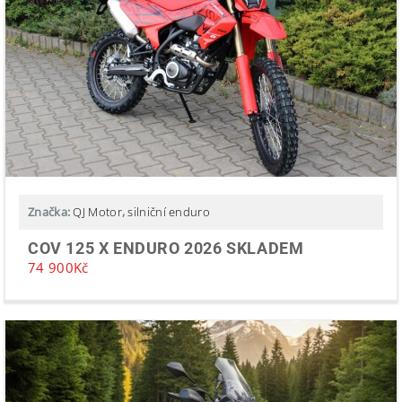
Značka:
QJ Motor
,
silniční enduro
COV 125 X ENDURO 2026 SKLADEM
74 900
Kč