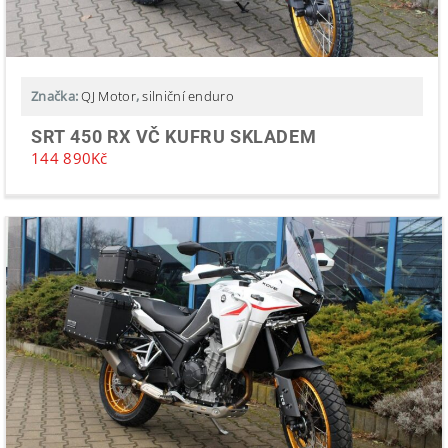
Značka:
QJ Motor
,
silniční enduro
SRT 450 RX VČ KUFRU SKLADEM
144 890
Kč