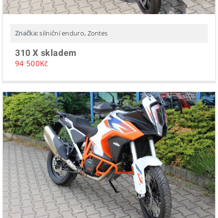
Značka:
silniční enduro
,
Zontes
310 X skladem
94 500
Kč