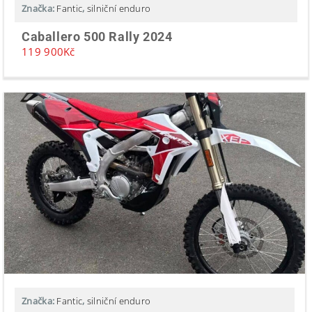
Značka:
Fantic
,
silniční enduro
Caballero 500 Rally 2024
119 900
Kč
Značka:
Fantic
,
silniční enduro