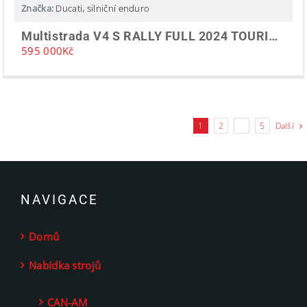
Značka:
Ducati
,
silniční enduro
Multistrada V4 S RALLY FULL 2024 TOURING DEMO
595 000
Kč
1
2
…
5
Další
NAVIGACE
Domů
Nabídka strojů
CAN-AM