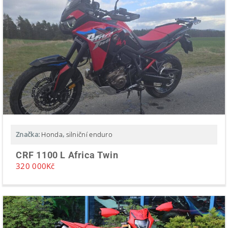
Značka:
Honda
,
silniční enduro
CRF 1100 L Africa Twin
320 000
Kč