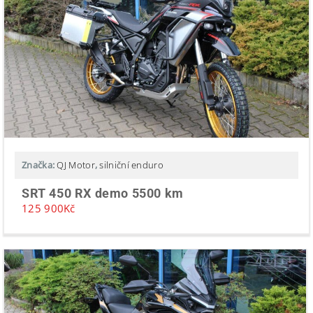
Značka:
QJ Motor
,
silniční enduro
SRT 450 RX demo 5500 km
125 900
Kč