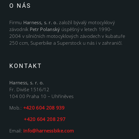
O NÁS
Firmu
Harness, s. r. o.
založil bývalý motocyklový
závodník
Petr Polanský
úspěšný v letech 1990-
2004 v silničních motocyklových závodech v kubatuře
250 ccm, Superbike a Superstock u nás i v zahraničí.
KONTAKT
Harness, s. r. o.
Fr. Diviše 1516/12
104 00 Praha 10 – Uhříněves
Mob.:
+420 604 208 939
+420 604 208 297
Email:
info@harnessbike.com