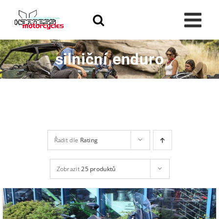
Skip
to
content
silniční enduro
Řadit dle
Rating
Zobrazit
25 produktů