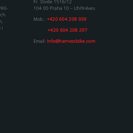
Fr. Diviše 1516/12
990-
104 00 Praha 10 – Uhříněves
ých
Mob.:
+420 604 208 939
m,
 i
+420 604 208 297
Email:
info@harnessbike.com