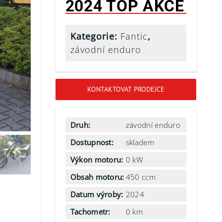
2024 TOP AKCE
Kategorie:
Fantic
,
závodní enduro
KONTAKTOVAT PRODEJCE
Druh:
závodní enduro
Dostupnost:
skladem
Výkon motoru:
0 kW
Obsah motoru:
450 ccm
Datum výroby:
2024
Tachometr:
0 km