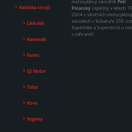
motocyklový závodník
Petr
Nabídka strojů
Polanský
úspěšný v letech 1
2004 v silničních motocyklov
závodech v kubatuře 250 cc
CAN-AM
Superbike a Superstock u nás
v zahraničí.
Kawasaki
Fantic
QJ Motor
Odes
Kove
Segway