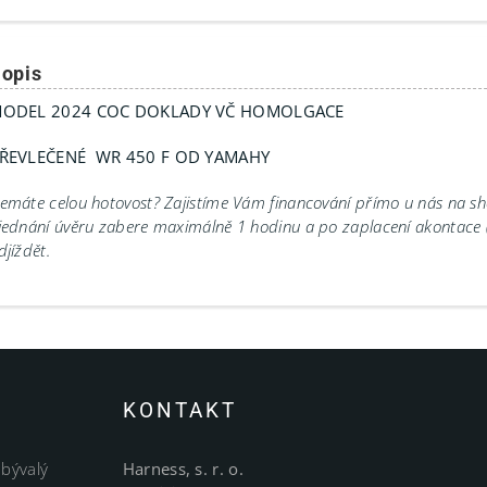
opis
ODEL 2024 COC DOKLADY VČ HOMOLGACE
ŘEVLEČENÉ WR 450 F OD YAMAHY
emáte celou hotovost? Zajistíme Vám financování přímo u nás na 
jednání úvěru zabere maximálně 1 hodinu a po zaplacení akontace
djíždět.
KONTAKT
 bývalý
Harness, s. r. o.