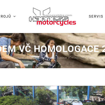
TROJŮ
SERVIS
DEM VČ HOMOLOGACE 
odní stránka
/
Fantic
,
závodní enduro
/
XEF 450 SKLADEM VČ HOMOLOGACE 2024 TOP AK