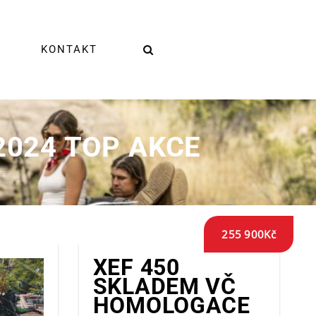
KONTAKT
2024 TOP AKCE
CE
255 900
Kč
XEF 450
SKLADEM VČ
HOMOLOGACE