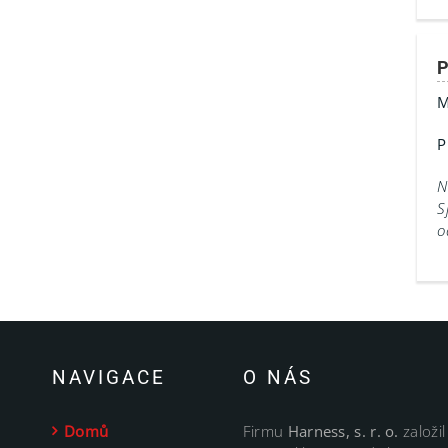
P
M
P
N
S
o
NAVIGACE
O NÁS
Domů
Firmu
Harness, s. r. o.
založil