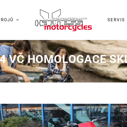
TROJŮ
SERVIS
024 VČ HOMOLOGACE SK
vodní stránka
/
Gas Gas
,
závodní enduro
/
EC 450 F 2024 VČ HOMOLOGACE SKLADEM 1 K