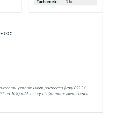
Tachometr:
0 km
+ COC
showroomu.
Jsme smluvním partnerem firmy ESSOX.
 (již od 10%) můžete s vysněným motocyklem rovnou