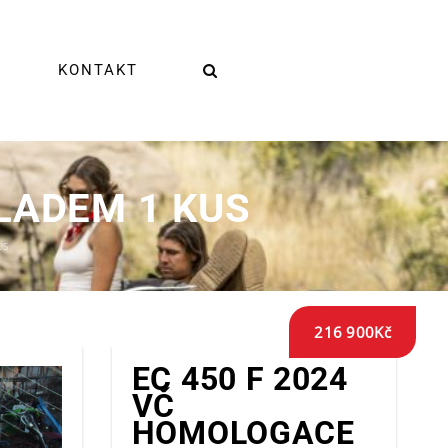
KONTAKT
LADEM 1 KUS
US
216 900
Kč
EC 450 F 2024
VČ
HOMOLOGACE