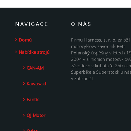
NAVIGACE
O NÁS
Domů
Firmu
Harness, s. r. o.
založil
motocyklový závodník
Petr
Nabídka strojů
Polanský
úspěšný v letech 1
2004 v silničních motocyklov
závodech v kubatuře 250 cc
CAN-AM
Superbike a Superstock u nás
v zahraničí.
Kawasaki
Fantic
QJ Motor