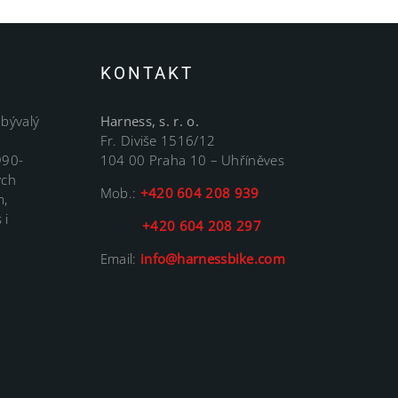
KONTAKT
 bývalý
Harness, s. r. o.
Fr. Diviše 1516/12
990-
104 00 Praha 10 – Uhříněves
ých
Mob.:
+420 604 208 939
m,
 i
+420 604 208 297
Email:
info@harnessbike.com