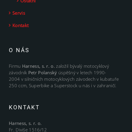
Ostatní
Servis
Kontakt
O NÁS
Firmu
Harness, s. r. o.
založil bývalý motocyklový
závodník
Petr Polanský
úspěšný v letech 1990-
2004 v silničních motocyklových závodech v kubatuře
250 ccm, Superbike a Superstock u nás i v zahraničí.
KONTAKT
Harness, s. r. o.
Fr. Diviše 1516/12