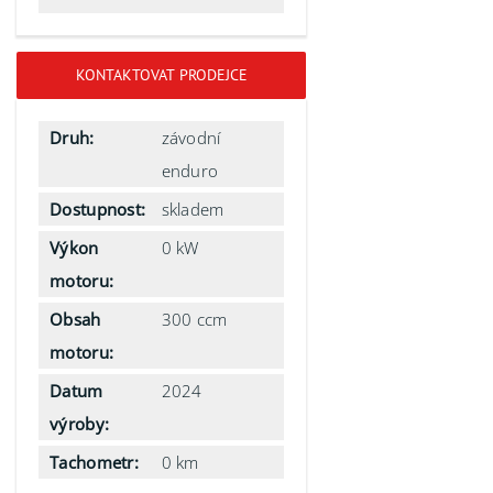
KONTAKTOVAT PRODEJCE
Druh:
závodní
enduro
Dostupnost:
skladem
Výkon
0 kW
motoru:
Obsah
300 ccm
motoru:
Datum
2024
výroby:
Tachometr:
0 km