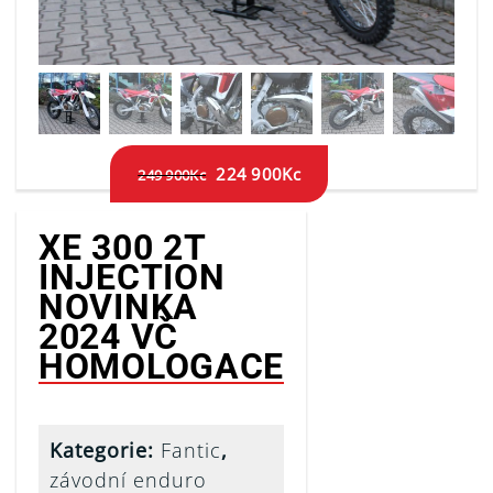
224 900
Kc
249 900
Kc
XE 300 2T
INJECTION
NOVINKA
2024 VČ
HOMOLOGACE
Kategorie:
Fantic
,
závodní enduro