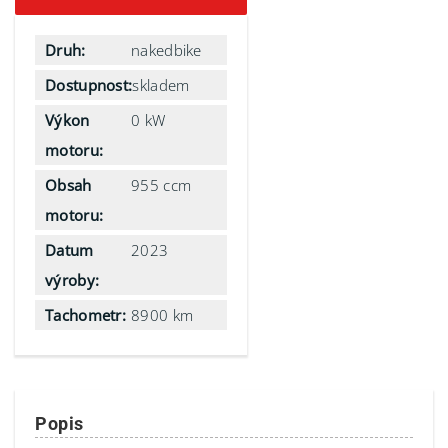
Druh:
nakedbike
Dostupnost:
skladem
Výkon
0 kW
motoru:
Obsah
955 ccm
motoru:
Datum
2023
výroby:
Tachometr:
8900 km
Popis