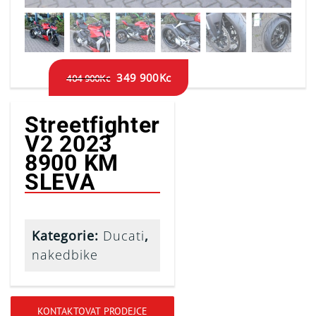
349 900
Kc
404 900
Kc
Streetfighter
V2 2023
8900 KM
SLEVA
Kategorie:
Ducati
,
nakedbike
KONTAKTOVAT PRODEJCE