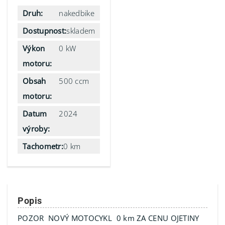
Druh:
nakedbike
Dostupnost:
skladem
Výkon
0 kW
motoru:
Obsah
500 ccm
motoru:
Datum
2024
výroby:
Tachometr:
0 km
Popis
POZOR NOVÝ MOTOCYKL 0 km ZA CENU OJETINY