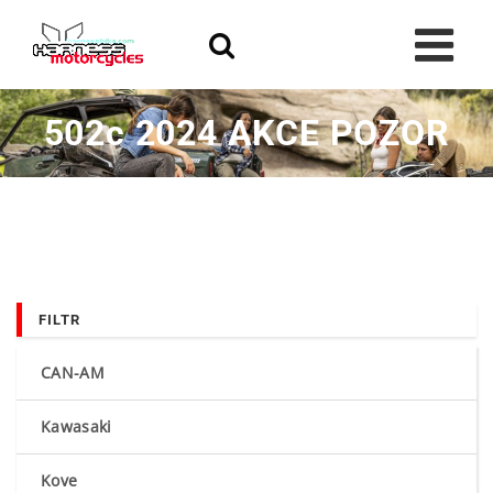
Skip
to
content
502c 2024 AKCE POZOR
FILTR
CAN-AM
Kawasaki
Kove