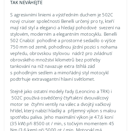
TAK NEVÁHEJTE
S agresivními liniemi a výstředním duchem je 502C
nový cruiser společnosti Benelli určený pro ty, kteří
mají rád styl a eleganci a hledají pohodové svezení na
stylovém, moderním a elegantním motocyklu. Benelli
502 Cnabízí pohodlné a prostorné sedadlo o výšce
750 mm od země, pohodlnou jízdní pozici s nohama
vepředu, obrovskou stylovou nádrž pro zvládnutí
obrovského množství kilometrů bez potřeby
tankování na níž navazuje extra štíhlá záď
s pohodlným sedlem a mimořádný styl motocykl
podtrhuje extravagantní hlavní světlomet.
Stejně jako ostatní modely řady (Leoncino a TRK) i
502C používá osvědčený čtyřtaktní dvouválcový
motor se čtyřmi ventily na válec a dvojitý vačkový
hřídel, který nabízí hladký a příjemný výkon s malou
spotřebu paliva. Jeho maximální výkon je 47,6 koní
(35 kW) při 8500 ot / min, s točivým momentem 45
Nm (3,6 kgm) při 5000 ot / min. Motocykl má