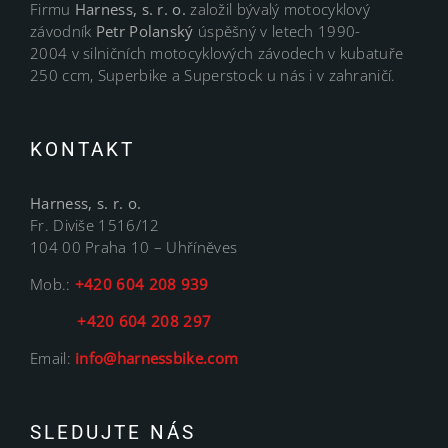
Firmu
Harness, s. r. o.
založil bývalý motocyklový
závodník
Petr Polanský
úspěšný v letech 1990-
2004 v silničních motocyklových závodech v kubatuře
250 ccm, Superbike a Superstock u nás i v zahraničí.
KONTAKT
Harness, s. r. o.
Fr. Diviše 1516/12
104 00 Praha 10 – Uhříněves
Mob.:
+420 604 208 939
+420 604 208 297
Email:
info@harnessbike.com
SLEDUJTE NÁS