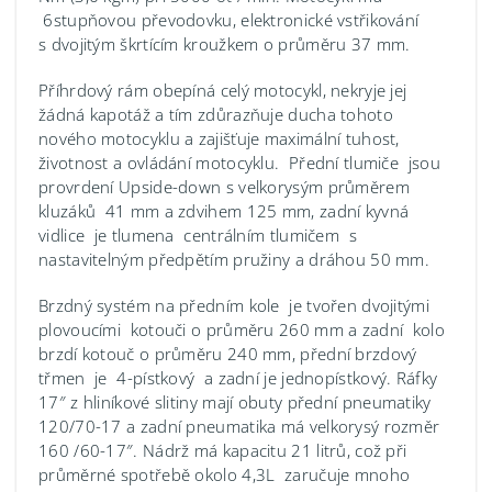
6stupňovou převodovku, elektronické vstřikování
s dvojitým škrtícím kroužkem o průměru 37 mm.
Příhrdový rám obepíná celý motocykl, nekryje jej
žádná kapotáž a tím zdůrazňuje ducha tohoto
nového motocyklu a zajišťuje maximální tuhost,
životnost a ovládání motocyklu. Přední tlumiče jsou
provrdení Upside-down s velkorysým průměrem
kluzáků 41 mm a zdvihem 125 mm, zadní kyvná
vidlice je tlumena centrálním tlumičem s
nastavitelným předpětím pružiny a dráhou 50 mm.
Brzdný systém na předním kole je tvořen dvojitými
plovoucími kotouči o průměru 260 mm a zadní kolo
brzdí kotouč o průměru 240 mm, přední brzdový
třmen je 4-pístkový a zadní je jednopístkový. Ráfky
17″ z hliníkové slitiny mají obuty přední pneumatiky
120/70-17 a zadní pneumatika má velkorysý rozměr
160 /60-17″. Nádrž má kapacitu 21 litrů, což při
průměrné spotřebě okolo 4,3L zaručuje mnoho