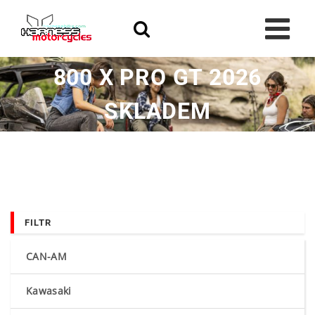
Skip
to
content
800 X PRO GT 2026
SKLADEM
FILTR
CAN-AM
Kawasaki