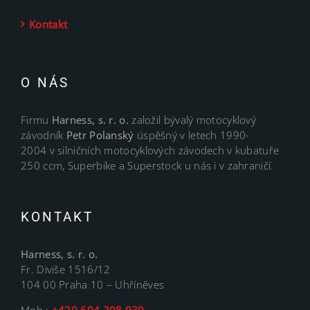
Kontakt
O NÁS
Firmu
Harness, s. r. o.
založil bývalý motocyklový
závodník
Petr Polanský
úspěšný v letech 1990-
2004 v silničních motocyklových závodech v kubatuře
250 ccm, Superbike a Superstock u nás i v zahraničí.
KONTAKT
Harness, s. r. o.
Fr. Diviše 1516/12
104 00 Praha 10 – Uhříněves