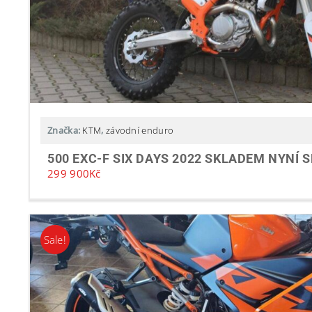
Značka:
KTM
,
závodní enduro
500 EXC-F SIX DAYS 2022 SKLADEM NYNÍ 
299 900
Kč
Sale!