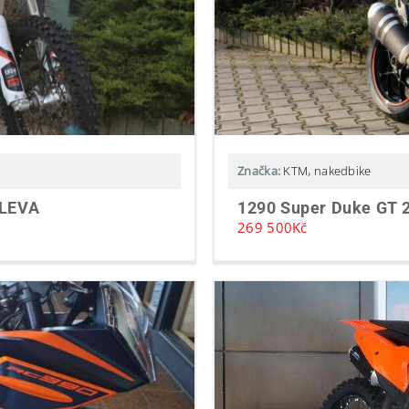
Značka:
KTM
,
nakedbike
SLEVA
1290 Super Duke GT 
269 500
Kč