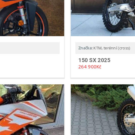
Značka:
KTM
,
terénní (cross)
150 SX 2025
264 900
Kč