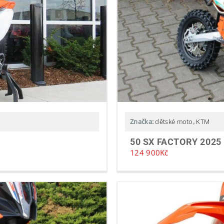
Značka:
dětské moto
,
KTM
50 SX FACTORY 2025
124 900
Kč