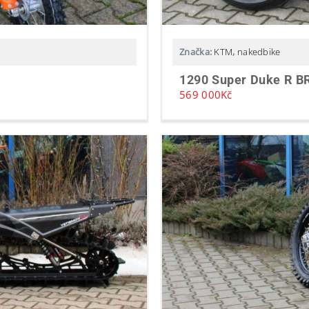
Značka:
KTM
,
nakedbike
1290 Super Duke R B
569 000
Kč