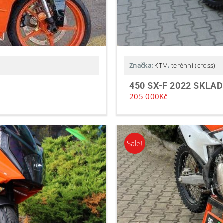
Značka:
KTM
,
terénní (cross)
450 SX-F 2022 SKLA
205 000
Kč
Sale!