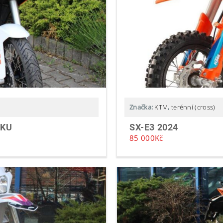
Značka:
KTM
,
terénní (cross)
CKU
SX-E3 2024
85 000
Kč