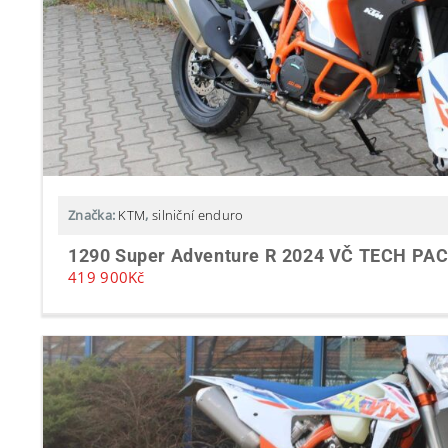
Značka:
KTM
,
silniční enduro
1290 Super Adventure R 2024 VČ TECH PA
419 900
Kč