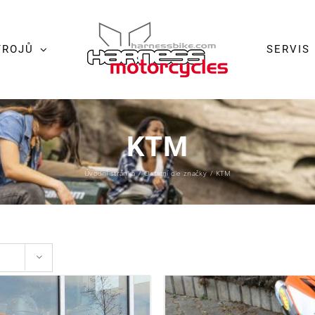
TROJŮ
SERVIS
KTM
Úvodní stránka
/
Ostatní dle značky
/
KTM
ů