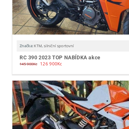
Značka:
KTM
,
silniční sportovní
RC 390 2023 TOP NABÍDKA akce
126 900
Kc
145 900
Kc