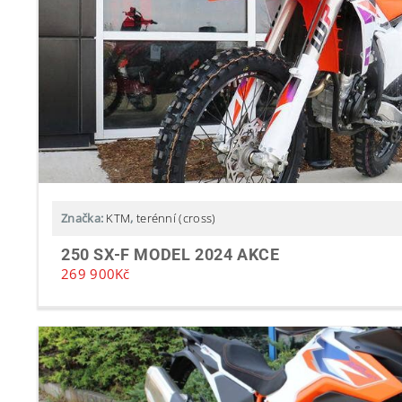
Značka:
KTM
,
terénní (cross)
250 SX-F MODEL 2024 AKCE
269 900
Kč