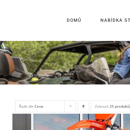
Skip
to
content
DOMŮ
NABÍDKA S
Řadit dle
Cena
Zobrazit
25 produkt