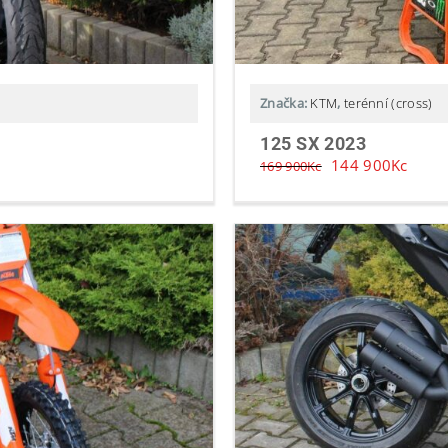
Značka:
KTM
,
terénní (cross)
125 SX 2023
144 900
Kc
169 900
Kc