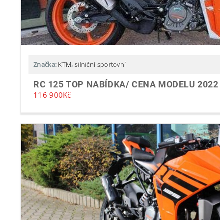
Značka:
KTM
,
silniční sportovní
RC 125 TOP NABÍDKA/ CENA MODELU 2022
116 900
Kč