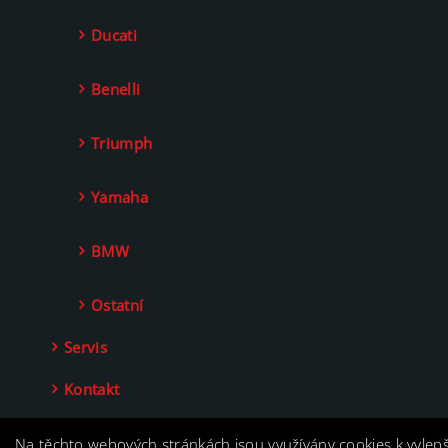
Ducati
Benelli
Triumph
Yamaha
BMW
Ostatní
Servis
Kontakt
Na těchto webových stránkách jsou využívány cookies k vylep