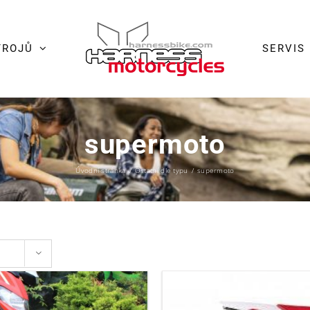
TROJŮ
SERVIS
supermoto
Úvodní stránka
/
Ostatní dle typu
/
supermoto
ů