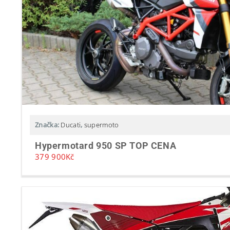
Značka:
Ducati
,
supermoto
Hypermotard 950 SP TOP CENA
379 900
Kč