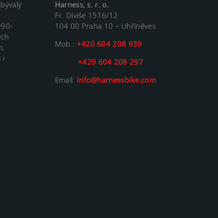
 bývalý
Harness, s. r. o.
Fr. Diviše 1516/12
990-
104 00 Praha 10 – Uhříněves
ých
Mob.:
+420 604 208 939
m,
 i
+420 604 208 297
Email:
info@harnessbike.com