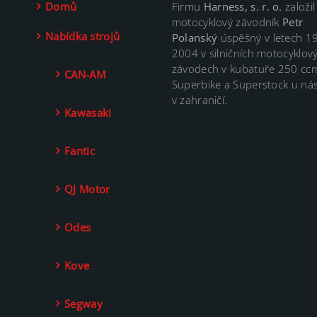
Domů
Firmu
Harness, s. r. o.
založil
motocyklový závodník
Petr
Nabídka strojů
Polanský
úspěšný v letech 1
2004 v silničních motocyklov
závodech v kubatuře 250 cc
CAN-AM
Superbike a Superstock u nás
v zahraničí.
Kawasaki
Fantic
QJ Motor
Odes
Kove
Segway