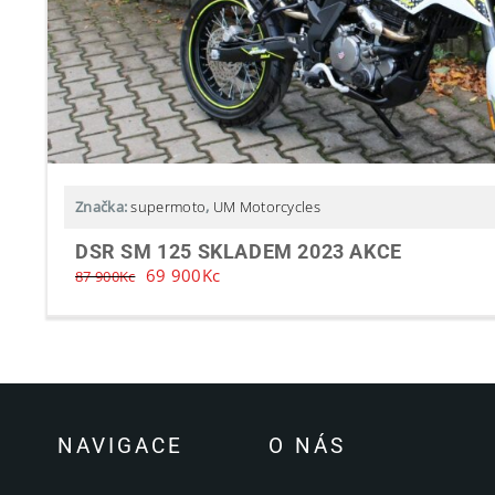
Značka:
supermoto
,
UM Motorcycles
DSR SM 125 SKLADEM 2023 AKCE
69 900
Kc
87 900
Kc
NAVIGACE
O NÁS