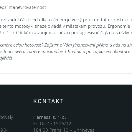
epší manévrovatelnost
ezi zadní částí sedadla a rámem je velký prostor, tato konstrukce
e tento motocykl snáze ovládá v městském provozu. Ergonomie um
řikrčit k řídítkům a zaujmout pozici pro agresivnější jízdu s nízký
emáte celou hotovost? Zajistíme Vám financování přímo u nás na 
jednání úvěru zabere maximálně 1 hodinu a po zaplacení akontace
djíždět.
KONTAKT
 bývalý
Harness, s. r. o.
Fr. Diviše 1516/12
990-
104 00 Praha 10 – Uhříněves