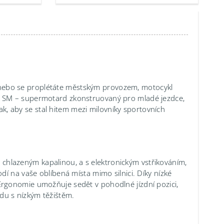
s, nebo se proplétáte městským provozem, motocykl
R SM – supermotard zkonstruovaný pro mladé jezdce,
tak, aby se stal hitem mezi milovníky sportovních
lazeným kapalinou, a s elektronickým vstřikováním,
í na vaše oblíbená místa mimo silnici. Díky nízké
rgonomie umožňuje sedět v pohodlné jízdní pozici,
ízdu s nízkým těžištěm.