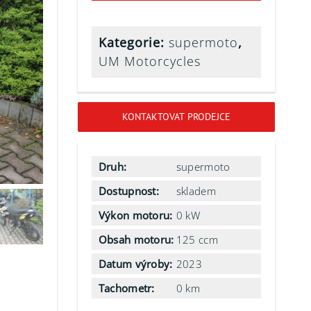
Kategorie:
supermoto
,
UM Motorcycles
KONTAKTOVAT PRODEJCE
Druh:
supermoto
Dostupnost:
skladem
Výkon motoru:
0 kW
Obsah motoru:
125 ccm
Datum výroby:
2023
Tachometr:
0 km