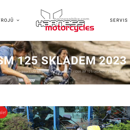
TROJŮ
SERVIS
SM 125 SKLADEM 2023
Úvodní stránka
/
UM Motorcycles
,
supermoto
/
DSR SM 125 SKLADEM 2023 AKCE
ale!