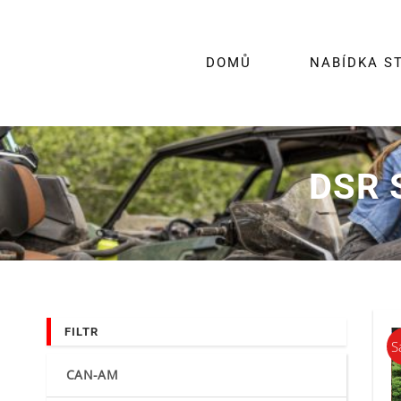
Skip
to
content
DOMŮ
NABÍDKA S
DSR 
FILTR
S
CAN-AM