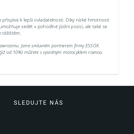
 přispívá k lepší ovladatelnosti. Díky nízké hmotnosti
ožňuje sedět v pohodlné jízdní pozici, ale také se
m těžištěm.
showroomu.
Jsme smluvním partnerem firmy ESSOX.
 (již od 10%) můžete s vysněným motocyklem rovnou
SLEDUJTE NÁS