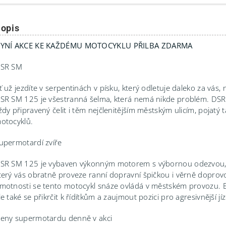
opis
YNÍ AKCE KE KAŽDÉMU MOTOCYKLU PŘILBA ZDARMA
SR SM
ť už jezdíte v serpentinách v písku, který odletuje daleko za vá
SR SM 125 je všestranná šelma, která nemá nikde problém. DS
ždy připravený čelit i těm nejčlenitějším městským ulicím, pojatý 
otocyklů.
upermotardí zvíře
SR SM 125 je vybaven výkonným motorem s výbornou odezvou, ch
terý vás obratně proveze ranní dopravní špičkou i věrně doprovod
motnosti se tento motocykl snáze ovládá v městském provozu. E
le také se přikrčit k řídítkům a zaujmout pozici pro agresivnější j
eny supermotardu denně v akci