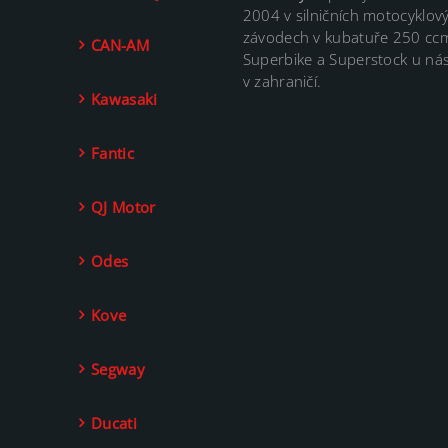
2004 v silničních motocyklov
závodech v kubatuře 250 cc
CAN-AM
Superbike a Superstock u nás
v zahraničí.
Kawasaki
Fantic
QJ Motor
Odes
Kove
Segway
Ducati