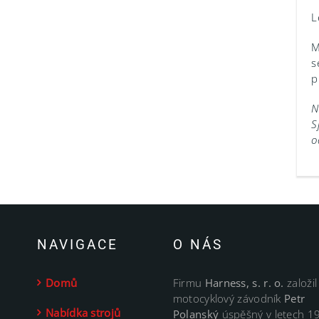
L
M
s
p
N
S
o
NAVIGACE
O NÁS
Domů
Firmu
Harness, s. r. o.
založil
motocyklový závodník
Petr
Nabídka strojů
Polanský
úspěšný v letech 1