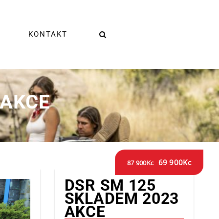
KONTAKT
 AKCE
69 900
Kc
87 900
Kc
DSR SM 125
SKLADEM 2023
AKCE