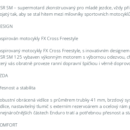
SR SM – supermotard zkonstruovaný pro mladé jezdce, vždy připra
ojatý tak, aby se stal hitem mezi milovníky sportovních motocyklů
ESIGN
nspirován motocykly FX Cross Freestyle
nspirovaný motocykly FX Cross Freestyle, s inovativním designem a
SR SM 125 vybaven výkonným motorem s výbornou odezvou, chla
terý vás obratně proveze ranní dopravní špičkou i věrně doprovo
ÍZDA
řesnost a stabilita
obustní obrácená vidlice s průměrem trubky 41 mm, brzdový sy
idlice, nastavitelný tlumič s externím rezervoárem a ocelový rám
 nejnáročnějších částech Enduro tratí a potřebnou přesnost a s
OMFORT