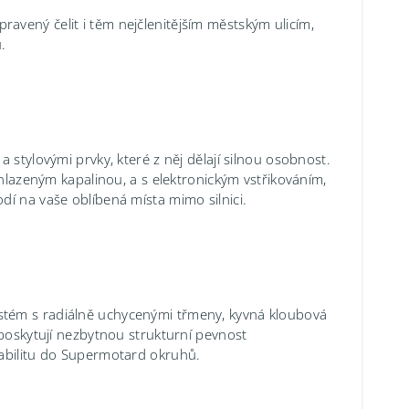
vený čelit i těm nejčlenitějším městským ulicím,
.
 stylovými prvky, které z něj dělají silnou osobnost.
zeným kapalinou, a s elektronickým vstřikováním,
dí na vaše oblíbená místa mimo silnici.
stém s radiálně uchycenými třmeny, kyvná kloubová
 poskytují nezbytnou strukturní pevnost
tabilitu do Supermotard okruhů.