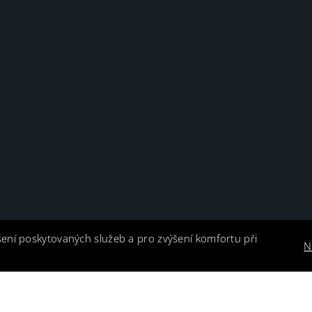
šení poskytovaných služeb a pro zvýšení komfortu při
N
Harness, s. r. o. |
GDPR Ready