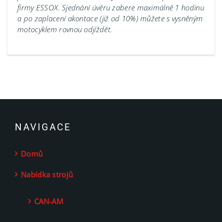
firmy ESSOX. Sjednání úvěru zabere maximálně 1 hodinu
a po zaplacení akontace (již od 10%) můžete s vysněným
motocyklem rovnou odjíždět.
NAVIGACE
Domů
Nabídka strojů
CAN-AM