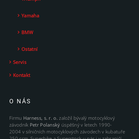
Yamaha
BMW
Ostatní
Servis
Kontakt
O NÁS
Firmu
Harness, s. r. o.
založil bývalý motocyklový
závodník
Petr Polanský
úspěšný v letech 1990-
2004 v silničních motocyklových závodech v kubatuře
250 ccm, Superbike a Superstock u nás i v zahraničí.