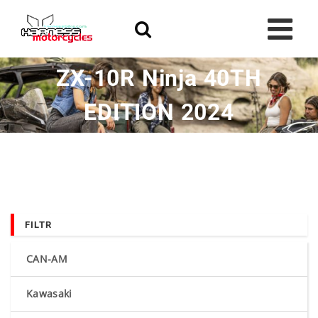
Skip
to
content
ZX-10R Ninja 40TH
EDITION 2024
FILTR
CAN-AM
Kawasaki