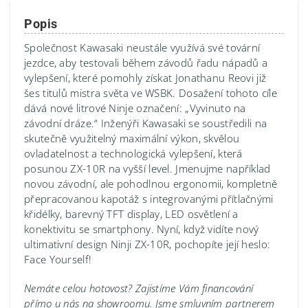
Popis
Společnost Kawasaki neustále využívá své tovární
jezdce, aby testovali během závodů řadu nápadů a
vylepšení, které pomohly získat Jonathanu Reovi již
šes titulů mistra světa ve WSBK. Dosažení tohoto cíle
dává nové litrové Ninje označení: „Vyvinuto na
závodní dráze.“ Inženýři Kawasaki se soustředili na
skutečně využitelný maximální výkon, skvělou
ovladatelnost a technologická vylepšení, která
posunou ZX-10R na vyšší level. Jmenujme například
novou závodní, ale pohodlnou ergonomii, kompletně
přepracovanou kapotáž s integrovanými přítlačnými
křidélky, barevný TFT display, LED osvětlení a
konektivitu se smartphony. Nyní, když vidíte nový
ultimativní design Ninji ZX-10R, pochopíte její heslo:
Face Yourself!
Nemáte celou hotovost? Zajistíme Vám financování
přímo u nás na showroomu.
Jsme smluvním partnerem