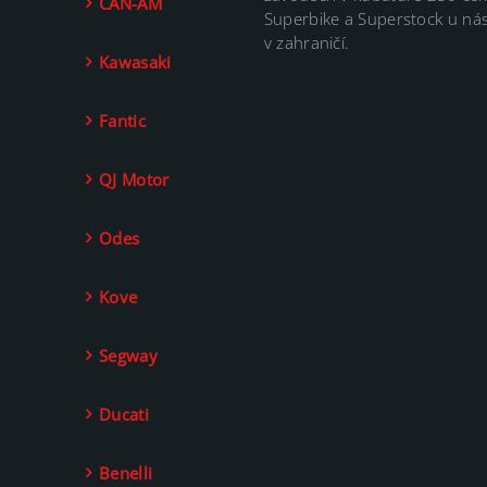
CAN-AM
Superbike a Superstock u nás
v zahraničí.
Kawasaki
Fantic
QJ Motor
Odes
Kove
Segway
Ducati
Benelli