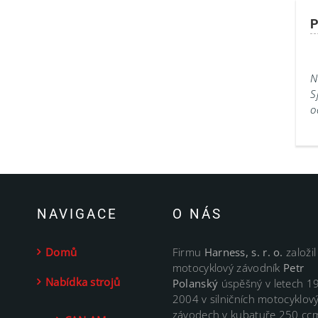
P
N
S
o
NAVIGACE
O NÁS
Domů
Firmu
Harness, s. r. o.
založil
motocyklový závodník
Petr
Nabídka strojů
Polanský
úspěšný v letech 1
2004 v silničních motocyklov
závodech v kubatuře 250 cc