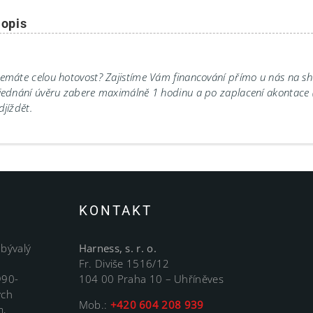
opis
emáte celou hotovost? Zajistíme Vám financování přímo u nás na 
jednání úvěru zabere maximálně 1 hodinu a po zaplacení akontace
djíždět.
KONTAKT
 bývalý
Harness, s. r. o.
Fr. Diviše 1516/12
990-
104 00 Praha 10 – Uhříněves
ých
Mob.:
+420 604 208 939
m,