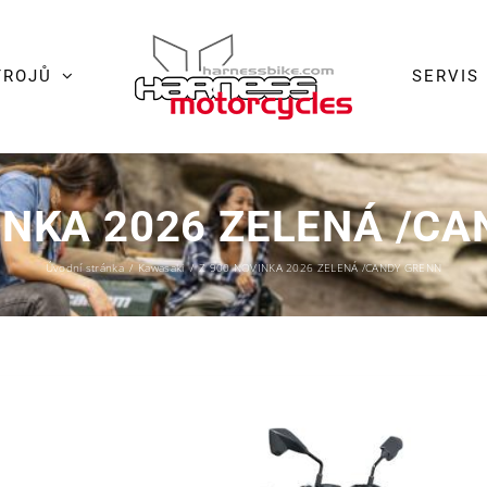
TROJŮ
SERVIS
INKA 2026 ZELENÁ /C
Úvodní stránka
/
Kawasaki
/
Z 900 NOVINKA 2026 ZELENÁ /CANDY GRENN