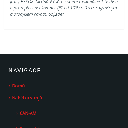
firmy ESSOX. Sjednání úvěru zabere maximálně 1 hodinu
a po zaplacení akontace (již od 10%) můžete s vysněným
motocyklem rovnou odjíždět.
NAVIGACE
Domů
Nabídka strojů
CAN-AM