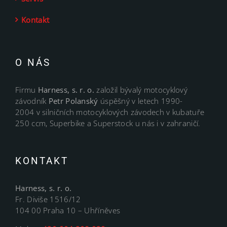
Kontakt
O NÁS
Firmu
Harness, s. r. o.
založil bývalý motocyklový
závodník
Petr Polanský
úspěšný v letech 1990-
2004 v silničních motocyklových závodech v kubatuře
250 ccm, Superbike a Superstock u nás i v zahraničí.
KONTAKT
Harness, s. r. o.
Fr. Diviše 1516/12
104 00 Praha 10 – Uhříněves