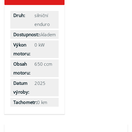
Druh:
silniční
enduro
Dostupnost:
skladem
Výkon
0 kW
motoru:
Obsah
650 ccm
motoru:
Datum
2025
výroby:
Tachometr:
0 km