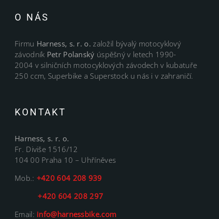
O NÁS
Firmu
Harness, s. r. o.
založil bývalý motocyklový
závodník
Petr Polanský
úspěšný v letech 1990-
2004 v silničních motocyklových závodech v kubatuře
250 ccm, Superbike a Superstock u nás i v zahraničí.
KONTAKT
Harness, s. r. o.
Fr. Diviše 1516/12
104 00 Praha 10 – Uhříněves
Mob.:
+420 604 208 939
+420 604 208 297
Email:
info@harnessbike.com