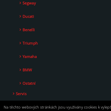
Segway
Ducati
Benelli
Triumph
Yamaha
BMW
Ostatní
Servis
Kontakt
Na těchto webových stránkách jsou využívány cookies k vylep