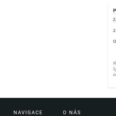
P
Z
2
O
N
S
o
NAVIGACE
O NÁS