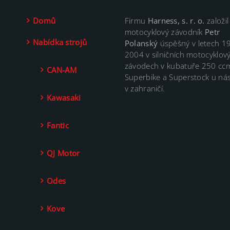
Domů
Firmu
Harness, s. r. o.
založil
motocyklový závodník
Petr
Nabídka strojů
Polanský
úspěšný v letech 1
2004 v silničních motocyklov
závodech v kubatuře 250 cc
CAN-AM
Superbike a Superstock u nás
v zahraničí.
Kawasaki
Fantic
QJ Motor
Odes
Kove