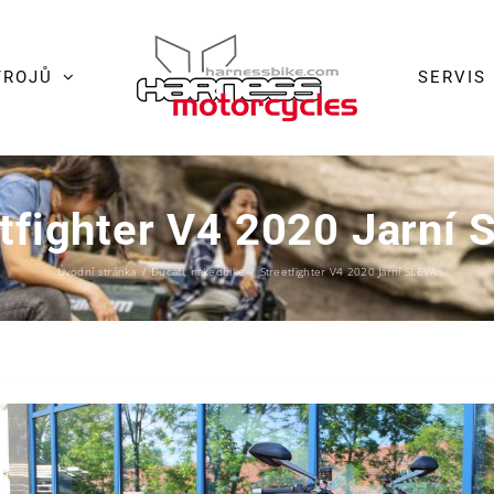
TROJŮ
SERVIS
tfighter V4 2020 Jarní
Úvodní stránka
/
Ducati
,
nakedbike
/
Streetfighter V4 2020 Jarní SLEVA