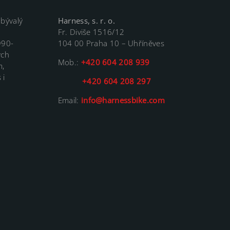
 bývalý
Harness, s. r. o.
Fr. Diviše 1516/12
990-
104 00 Praha 10 – Uhříněves
ých
Mob.:
+420 604 208 939
m,
 i
+420 604 208 297
Email:
info@harnessbike.com