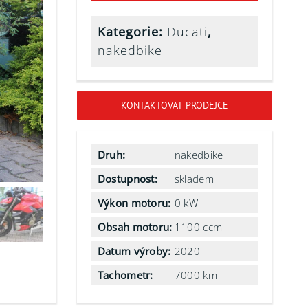
Kategorie:
Ducati
,
nakedbike
KONTAKTOVAT PRODEJCE
Druh:
nakedbike
Dostupnost:
skladem
Výkon motoru:
0 kW
Obsah motoru:
1100 ccm
Datum výroby:
2020
Tachometr:
7000 km