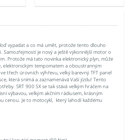
á loď vypadat a co má umět, protože tento dlouho
i. Samozřejmostí je nový a ještě výkonnější motor o
. Protože má tato novinka elektronický plyn, může
kce, elektronickým tempomatem a oboustranným
a ve třech úrovních výhřevu, velký barevný TFT panel
sce, která snímá a zaznamenává Vaší jízdu! Tento
potřeby. SRT 900 SX se tak stává velkým hráčem na
isní výbavou, velkým akčním rádiusem, krásným
u cenou. Je to motocykl, který lahodí každému