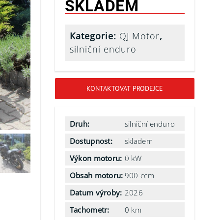
SKLADEM
Kategorie:
QJ Motor
,
silniční enduro
KONTAKTOVAT PRODEJCE
Druh:
silniční enduro
Dostupnost:
skladem
Výkon motoru:
0 kW
Obsah motoru:
900 ccm
Datum výroby:
2026
Tachometr:
0 km