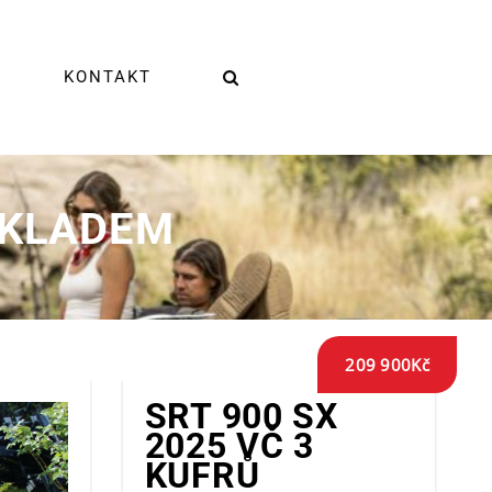
KONTAKT
 SKLADEM
209 900
Kč
SRT 900 SX
2025 VČ 3
KUFRŮ