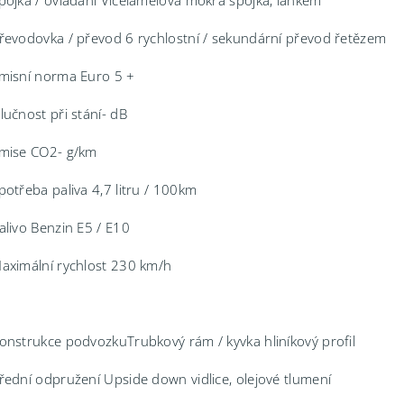
pojka / ovládání Vícelamelová mokrá spojka, lankem
řevodovka / převod 6 rychlostní / sekundární převod řetězem
misní norma Euro 5 +
lučnost při stání- dB
mise CO2- g/km
potřeba paliva 4,7 litru / 100km
alivo Benzin E5 / E10
aximální rychlost 230 km/h
onstrukce podvozkuTrubkový rám / kyvka hliníkový profil
řední odpružení Upside down vidlice, olejové tlumení