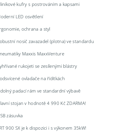
liníkové kufry s postrováním a kapsami
oderní LED osvětlení
rgonomie, ochrana a styl
obustní nosič zavazadel (plotna) ve standardu
neumatiky Maxxis MaxxVenture
yhřívané rukojeti se zesílenými blástry
odsvícené ovladače na řídítkách
dolný padací rám ve standardní výbavě
lavní stojan v hodnotě 4 990 Kč ZDARMA!
SB zásuvka
RT 900 SX je k dispozici i s výkonem 35kW!