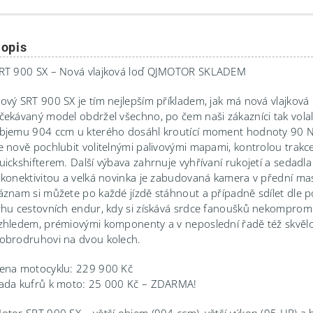
opis
RT 900 SX – Nová vlajková loď QJMOTOR SKLADEM
ový SRT 900 SX je tím nejlepším příkladem, jak má nová vlajkov
čekávaný model obdržel všechno, po čem naši zákazníci tak volal
bjemu 904 ccm u kterého dosáhl kroutící moment hodnoty 90 Nm
e nově pochlubit volitelnými palivovými mapami, kontrolou tra
uickshifterem. Další výbava zahrnuje vyhřívaní rukojetí a sedadl
 konektivitou a velká novinka je zabudovaná kamera v přední ma
áznam si můžete po každé jízdě stáhnout a případně sdílet dle 
rhu cestovních endur, kdy si získává srdce fanoušků nekomprom
zhledem, prémiovými komponenty a v neposlední řadě též skvělo
obrodruhovi na dvou kolech.
ena motocyklu: 229 900 Kč
ada kufrů k moto: 25 000 Kč – ZDARMA!