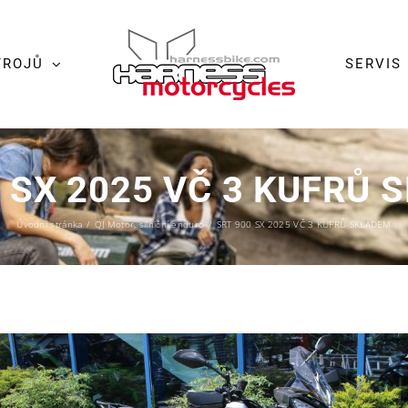
TROJŮ
SERVIS
 SX 2025 VČ 3 KUFRŮ
Úvodní stránka
/
QJ Motor
,
silniční enduro
/
SRT 900 SX 2025 VČ 3 KUFRŮ SKLADEM