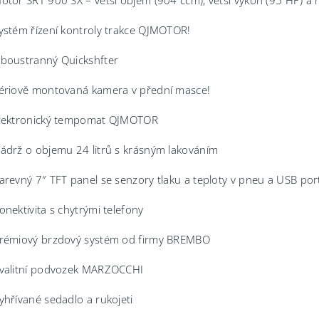
otor SRT 900 SX – větší objem (904 ccm), větší výkon (95 HP) a
ystém řízení kontroly trakce QJMOTOR!
boustranný Quickshfter
ériově montovaná kamera v přední masce!
lektronický tempomat QJMOTOR
ádrž o objemu 24 litrů s krásným lakováním
arevný 7″ TFT panel se senzory tlaku a teploty v pneu a USB po
onektivita s chytrými telefony
rémiový brzdový systém od firmy BREMBO
valitní podvozek MARZOCCHI
yhřívané sedadlo a rukojeti