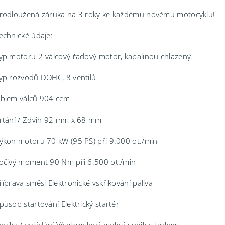
rodloužená záruka na 3 roky ke každému novému motocyklu!
echnické údaje:
yp motoru 2-válcový řadový motor, kapalinou chlazený
yp rozvodů DOHC, 8 ventilů
bjem válců 904 ccm
rtání / Zdvih 92 mm x 68 mm
ýkon motoru 70 kW (95 PS) při 9.000 ot./min
očivý moment 90 Nm při 6.500 ot./min
říprava směsi Elektronické vskřikování paliva
působ startování Elektrický startér