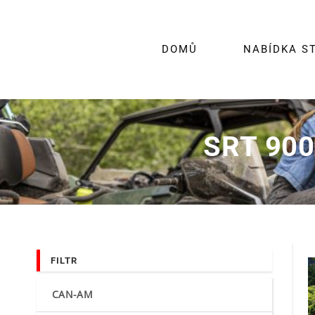
Skip
to
content
DOMŮ
NABÍDKA S
SRT 900
FILTR
CAN-AM