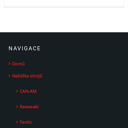
NAVIGACE
Domů
Nabídka strojů
CAN-AM
Kawasaki
Fantic