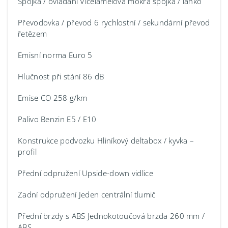
Spojka / ovládání Vícelamelová mokrá spojka / lanko
Převodovka / převod 6 rychlostní / sekundární převod
řetězem
Emisní norma Euro 5
Hlučnost při stání 86 dB
Emise CO 258 g/km
Palivo Benzin E5 / E10
Konstrukce podvozku Hliníkový deltabox / kyvka –
profil
Přední odpružení Upside-down vidlice
Zadní odpružení Jeden centrální tlumič
Přední brzdy s ABS Jednokotoučová brzda 260 mm /
ABS