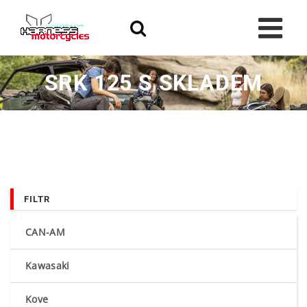
Skip
to
content
SRK 125 S SKLADEM
FILTR
CAN-AM
Kawasaki
Kove