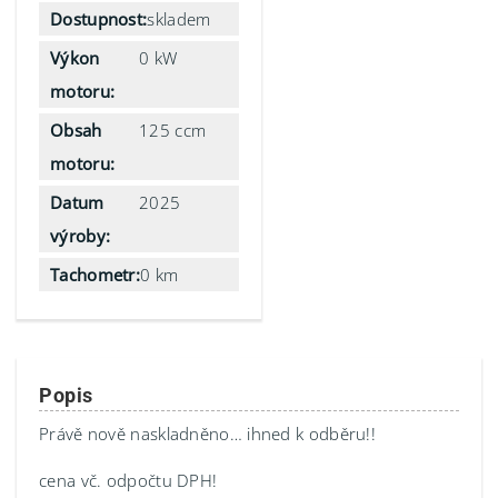
Dostupnost:
skladem
Výkon
0 kW
motoru:
Obsah
125 ccm
motoru:
Datum
2025
výroby:
Tachometr:
0 km
Popis
Právě nově naskladněno… ihned k odběru!!
cena vč. odpočtu DPH!