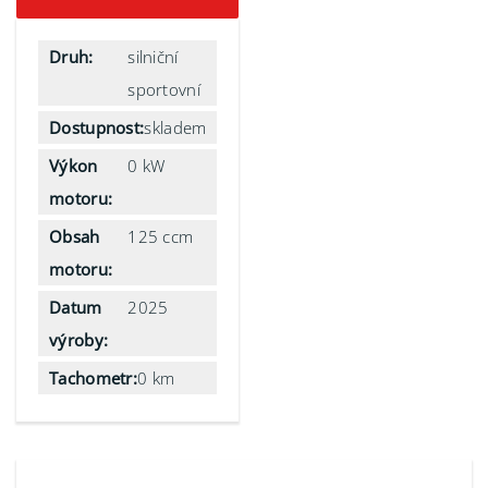
Druh:
silniční
sportovní
Dostupnost:
skladem
Výkon
0 kW
motoru:
Obsah
125 ccm
motoru:
Datum
2025
výroby:
Tachometr:
0 km