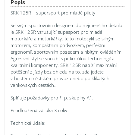
Popis
SRK 125R – supersport pro mladé piloty
Se svým sportovním designem do nejmenšího detailu
je SRK 125R vzrušující supesport pro mladé
motorkáře a motorkářky. Je to motocykl se silným
motorem, kompaktním podvozkem, perfektní
ergonomií, sportovním posedem a hbitým ovládáním.
Agresivní styl se snoubí s pokročilou technologií a
kvalitními komponenty. SRK 125R nabízí maximální
potěšení z jízdy bez ohledu na to, zda jedete
v hustém městském provozu nebo po klikatých
venkovských cestách…
Splňuje požadavky pro ř. p. skupiny A1.
Prodloužená záruka 3 roky.
Technické údaje: