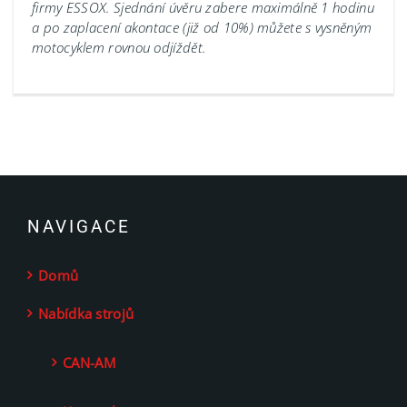
firmy ESSOX. Sjednání úvěru zabere maximálně 1 hodinu
a po zaplacení akontace (již od 10%) můžete s vysněným
motocyklem rovnou odjíždět.
NAVIGACE
Domů
Nabídka strojů
CAN-AM