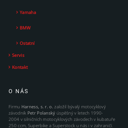
Yamaha
BMW
Ostatní
Servis
Kontakt
O NÁS
Firmu
Harness, s. r. o.
založil bývalý motocyklový
závodník
Petr Polanský
úspěšný v letech 1990-
2004 v silničních motocyklových závodech v kubatuře
250 ccm, Superbike a Superstock u nás i v zahraničí.