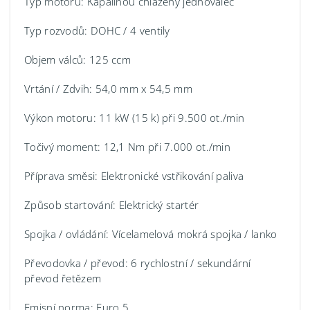
Typ motoru: Kapalinou chlazený jednoválec
Typ rozvodů: DOHC / 4 ventily
Objem válců: 125 ccm
Vrtání / Zdvih: 54,0 mm x 54,5 mm
Výkon motoru: 11 kW (15 k) při 9.500 ot./min
Točivý moment: 12,1 Nm při 7.000 ot./min
Příprava směsi: Elektronické vstřikování paliva
Způsob startování: Elektrický startér
Spojka / ovládání: Vícelamelová mokrá spojka / lanko
Převodovka / převod: 6 rychlostní / sekundární
převod řetězem
Emisní norma: Euro 5