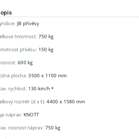
opis
ýrobce:
JB přívěsy
elková hmotnost:
750 kg
motnost přívěsu:
150 kg
osnost:
600 kg
ožná plocha:
3500 x 1100 mm
ax. rychlost:
130 km/h *
elkový rozměr (d x š):
4400 x 1580 mm
yp náprav:
KNOTT
ax. nosnost náprav:
750 kg