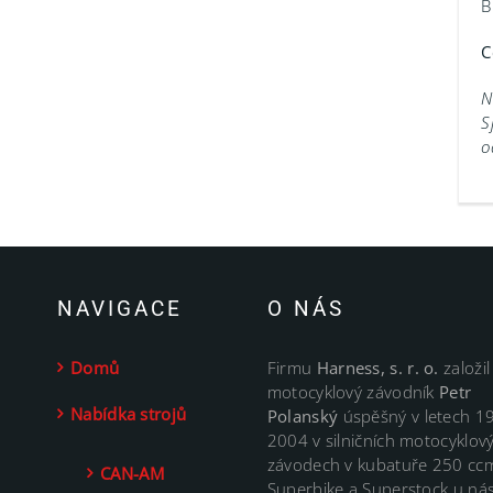
B
C
N
S
o
NAVIGACE
O NÁS
Domů
Firmu
Harness, s. r. o.
založil
motocyklový závodník
Petr
Nabídka strojů
Polanský
úspěšný v letech 1
2004 v silničních motocyklov
závodech v kubatuře 250 cc
CAN-AM
Superbike a Superstock u nás