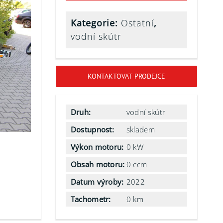
Kategorie:
Ostatní
,
vodní skútr
KONTAKTOVAT PRODEJCE
Druh:
vodní skútr
Dostupnost:
skladem
Výkon motoru:
0 kW
Obsah motoru:
0 ccm
Datum výroby:
2022
Tachometr:
0 km