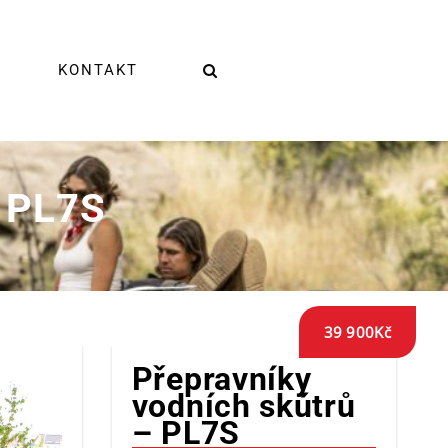
KONTAKT
– PL7S
39 900
Kč
Přepravníky
vodních skútrů
– PL7S