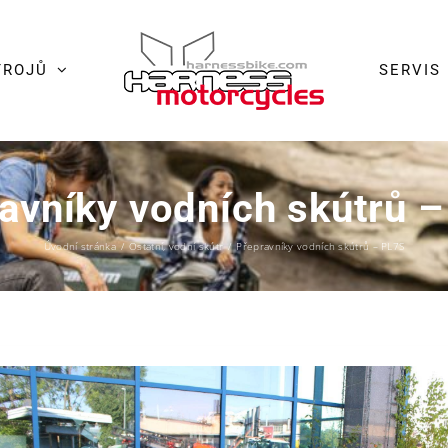
TROJŮ
SERVIS
avníky vodních skútrů 
Úvodní stránka
/
Ostatní
,
vodní skútr
/
Přepravníky vodních skútrů – PL7S