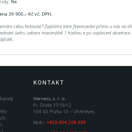
rzdy:
Ne
ena 39 900,– Kč vč. DPH.
emáte celou hotovost? Zajistíme Vám financování přímo u nás na 
jednání úvěru zabere maximálně 1 hodinu a po zaplacení akontace
djíždět.
KONTAKT
 bývalý
Harness, s. r. o.
Fr. Diviše 1516/12
990-
104 00 Praha 10 – Uhříněves
ých
Mob.:
+420 604 208 939
m,
 i