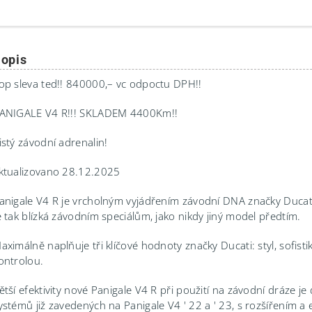
opis
op sleva ted!! 840000,– vc odpoctu DPH!!
ANIGALE V4 R!!! SKLADEM 4400Km!!
istý závodní adrenalin!
ktualizovano 28.12.2025
anigale V4 R je vrcholným vyjádřením závodní DNA značky Ducat
e tak blízká závodním speciálům, jako nikdy jiný model předtím.
aximálně naplňuje tři klíčové hodnoty značky Ducati: styl, sofist
ontrolou.
ětší efektivity nové Panigale V4 R při použití na závodní dráze je
ystémů již zavedených na Panigale V4 ' 22 a ' 23, s rozšířením a 