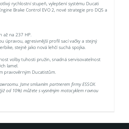
otlivý rychlostní stupeň, vylepšení systému Ducati
e Engine Brake Control EVO 2, nové strategie pro DQS a
on až na 237 HP.
 úpravou, agresivnější profil sací vačky a stejný
rbike, stejně jako nová lehčí suchá spojka.
ost volby tuhosti pružin, snadná servisovatelnost
ch lamel.
šem pravověrným Ducatistům.
showroomu.
Jsme smluvním partnerem firmy ESSOX.
 (již od 10%) můžete s vysněným motocyklem rovnou