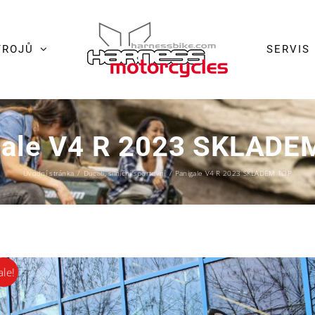
TROJŮ
SERVIS
gale V4 R 2023 SKLADE
Úvodní stránka
/
Ducati
,
silniční sportovní
/
Panigale V4 R 2023 SKLADEM TOP
ale!