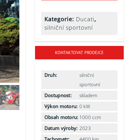
Kategorie:
Ducati
,
silniční sportovní
KONTAKTOVAT PRODEJCE
Druh:
silniční
sportovní
Dostupnost:
skladem
Výkon motoru:
0 kW
Obsah motoru:
1000 ccm
Datum výroby:
2023
Tachometr:
4400 km