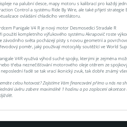
ispleje na palubní desce, mapy motoru s kalibrací pro každý jedn
raction Control a systému Ride By Wire, ale také přijetí strategi
ktualizace ovládání chladicího ventilátoru.
rdcem Panigale V4 R je nový motor Desmosedici Stradale R
ři použití kompletního výfukového systému Akrapovič roste výk
e závodního světa pocházejí písty s novou geometrií a povrchovou
řevodový poměr, jaký používají motocykly soutěžící ve World Supe
anigale V4R využívá výhod suché spojky, kterými je zejména možn
nebo třeba neznečišťování motorového oleje otěrem ze spojkový
 neposlední řadě se tak vrací ikonický zvuk, tak dobře známý v
emáte celou hotovost? Zajistíme Vám financování přímo u nás na 
jednání úvěru zabere maximálně 1 hodinu a po zaplacení akontace
djíždět.