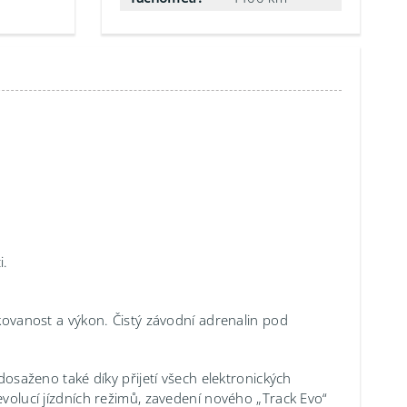
i.
ikovanost a výkon. Čistý závodní adrenalin pod
 dosaženo také díky přijetí všech elektronických
evolucí jízdních režimů, zavedení nového „Track Evo“