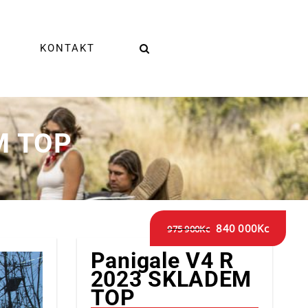
KONTAKT
M TOP
840 000
Kc
975 900
Kc
Panigale V4 R
2023 SKLADEM
TOP