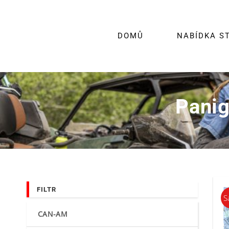
Skip
to
content
DOMŮ
NABÍDKA S
Pani
FILTR
S
CAN-AM