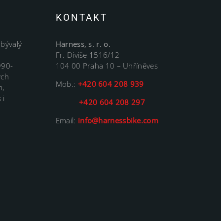
KONTAKT
 bývalý
Harness, s. r. o.
Fr. Diviše 1516/12
990-
104 00 Praha 10 – Uhříněves
ých
Mob.:
+420 604 208 939
m,
 i
+420 604 208 297
Email:
info@harnessbike.com