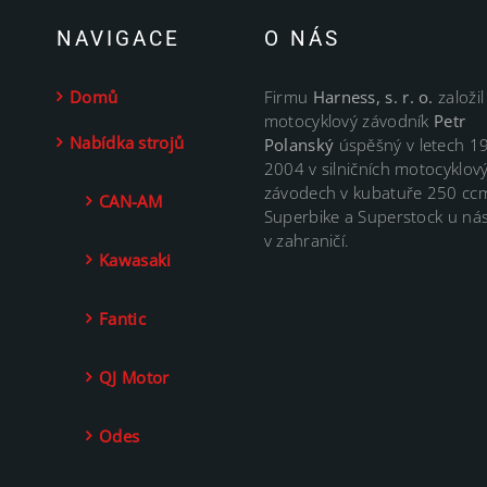
NAVIGACE
O NÁS
Domů
Firmu
Harness, s. r. o.
založil
motocyklový závodník
Petr
Nabídka strojů
Polanský
úspěšný v letech 1
2004 v silničních motocyklov
závodech v kubatuře 250 cc
CAN-AM
Superbike a Superstock u nás
v zahraničí.
Kawasaki
Fantic
QJ Motor
Odes