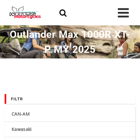
Skip
to
content
Outlander Max 1000R XT-
P MY 2025
FILTR
CAN-AM
Kawasaki