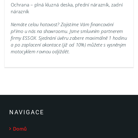
Ochrana – plná kluzná deska, přední nárazník, zadní
nárazník
Nemáte celou hotovost? Zajistíme Vám financování
přímo u nás na showroomu.
Jsme smluvním partnerem
firmy ESSOX. Sjednání úvěru zabere maximálně 1 hodinu
a po zaplacení akontace (již od 10%) můžete s vysněným
motocyklem rovnou odjíždět.
NAVIGACE
Domů