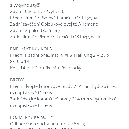
s výkyvnou tyčí
Zdvih 10,8 palce (27,4 cm).
Přední tlumiče Plynové tlumiče FOX Piggyback
Zadní zavěšení Obloukové dvojité A-rameno
Zdvih 12 palců (30,5 cm).
Zadní tlumiče Plynové tlumiče FOX Piggyback
PNEUMATIKY / KOLA
Přední a zadní pneumatiky XPS Trail King 2 – 27 x
8/10 x 14
Kola 14 palců hliníková + Beadlocky
BRZDY
Přední dvojité kotoučové brzdy 214 mm hydraulické,
dvoupístkové třmeny
Zadní dvojité kotoučové brzdy 214 mm s hydraulické,
dvoupístkové třmeny
ROZMĚRY / KAPACITY
Odhadovaná suchá hmotnost 455 kg