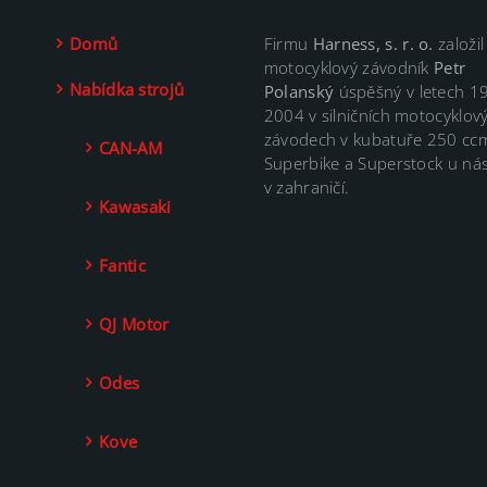
Domů
Firmu
Harness, s. r. o.
založil
motocyklový závodník
Petr
Nabídka strojů
Polanský
úspěšný v letech 1
2004 v silničních motocyklov
závodech v kubatuře 250 cc
CAN-AM
Superbike a Superstock u nás
v zahraničí.
Kawasaki
Fantic
QJ Motor
Odes
Kove