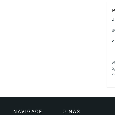
P
Z
s
d
N
S
o
NAVIGACE
O NÁS