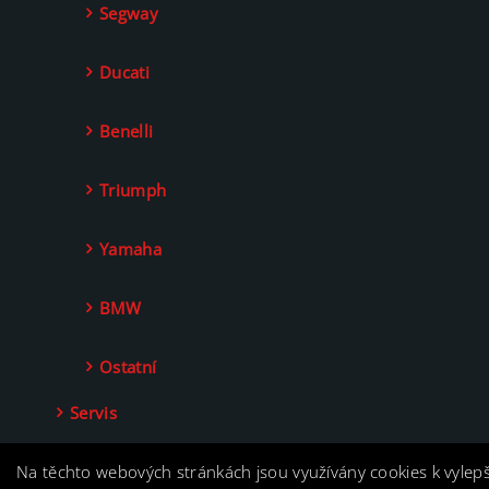
Segway
Ducati
Benelli
Triumph
Yamaha
BMW
Ostatní
Servis
Kontakt
Na těchto webových stránkách jsou využívány cookies k vylep