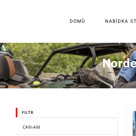
Skip
to
content
DOMŮ
NABÍDKA S
Nord
FILTR
CAN-AM