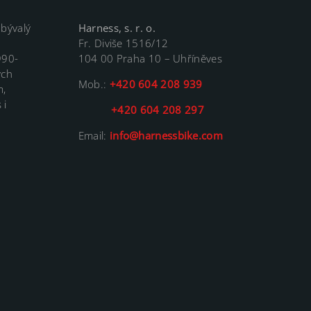
 bývalý
Harness, s. r. o.
Fr. Diviše 1516/12
990-
104 00 Praha 10 – Uhříněves
ých
Mob.:
+420 604 208 939
m,
 i
+420 604 208 297
Email:
info@harnessbike.com