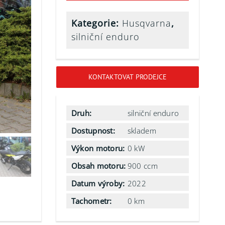
Kategorie:
Husqvarna
,
silniční enduro
KONTAKTOVAT PRODEJCE
Druh:
silniční enduro
Dostupnost:
skladem
Výkon motoru:
0 kW
Obsah motoru:
900 ccm
Datum výroby:
2022
Tachometr:
0 km