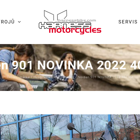
TROJŮ
SERVIS
en 901 NOVINKA 2022 4
Úvodní stránka
/
Husqvarna
,
silniční enduro
/
Norden 901 NOVINKA 2022 400 KM