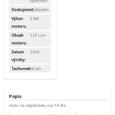
sportovní
Dostupnost:
skladem
Výkon
0 kW
motoru:
Obsah
125 ccm
motoru:
Datum
2026
výroby:
Tachometr:
0 km
Popis
moto na objednávku cca 14 dni