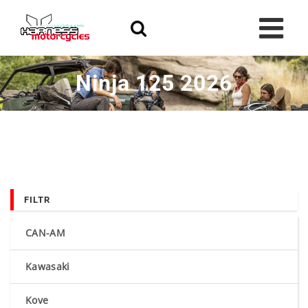
Skip
to
content
Ninja 125 2026
FILTR
CAN-AM
Kawasaki
Kove