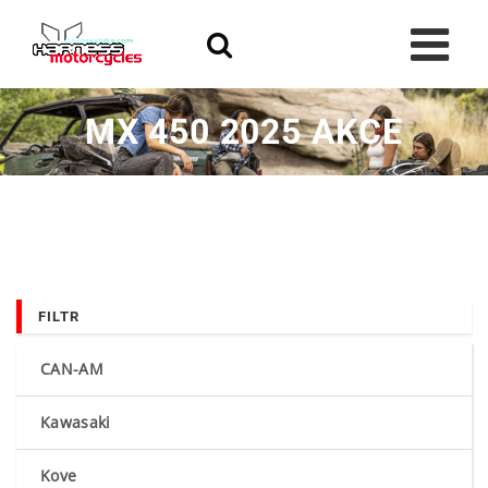
Skip
to
content
MX 450 2025 AKCE
FILTR
CAN-AM
Kawasaki
Kove