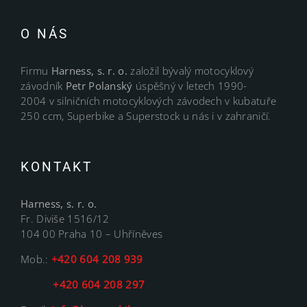
O NÁS
Firmu
Harness, s. r. o.
založil bývalý motocyklový
závodník
Petr Polanský
úspěšný v letech 1990-
2004 v silničních motocyklových závodech v kubatuře
250 ccm, Superbike a Superstock u nás i v zahraničí.
KONTAKT
Harness, s. r. o.
Fr. Diviše 1516/12
104 00 Praha 10 – Uhříněves
Mob.:
+420 604 208 939
+420 604 208 297