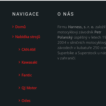
NAVIGACE
O NÁS
Domů
Firmu
Harness, s. r. o.
založil
motocyklový závodník
Petr
Nabídka strojů
Polanský
úspěšný v letech 1
2004 v silničních motocyklov
závodech v kubatuře 250 cc
CAN-AM
Superbike a Superstock u nás
v zahraničí.
Kawasaki
Fantic
QJ Motor
Odes