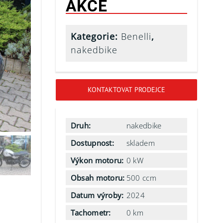
AKCE
Kategorie:
Benelli
,
nakedbike
KONTAKTOVAT PRODEJCE
Druh:
nakedbike
Dostupnost:
skladem
Výkon motoru:
0 kW
Obsah motoru:
500 ccm
Datum výroby:
2024
Tachometr:
0 km