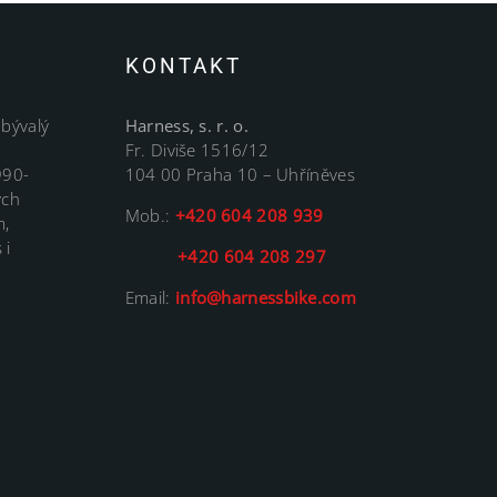
KONTAKT
 bývalý
Harness, s. r. o.
Fr. Diviše 1516/12
990-
104 00 Praha 10 – Uhříněves
ých
Mob.:
+420 604 208 939
m,
 i
+420 604 208 297
Email:
info@harnessbike.com