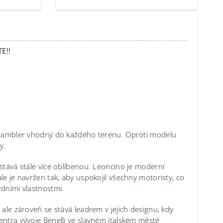
E!!
 scrambler vhodný do každého terénu. Oproti modelu
y.
 stává stále více oblíbenou. Leoncino je moderní
le je navržen tak, aby uspokojil všechny motoristy, co
zdními vlastnostmi.
 ale zároveň se stává leadrem v jejich designu, kdy
entra vývoje Benelli ve slavném italském městě