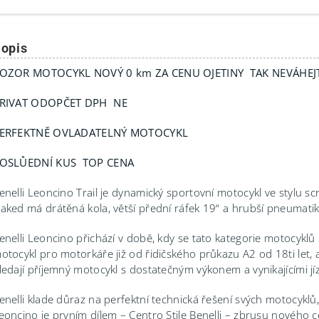
opis
OZOR MOTOCYKL NOVÝ 0 km ZA CENU OJETINY TAK NEVÁHEJT
RIVAT ODOPČET DPH NE
ERFEKTNĚ OVLADATELNÝ MOTOCYKL
OSLŮEDNÍ KUS TOP CENA
enelli Leoncino Trail je dynamický sportovní motocykl ve stylu
aked má drátěná kola, větší přední ráfek 19“ a hrubší pneumatik
enelli Leoncino přichází v době, kdy se tato kategorie motocyklů
otocykl pro motorkáře již od řidičského průkazu A2 od 18ti let, a
ledají příjemný motocykl s dostatečným výkonem a vynikajícími jí
enelli klade důraz na perfektní technická řešení svých motocyklů,
eoncino je prvním dílem – Centro Stile Benelli – zbrusu nového c