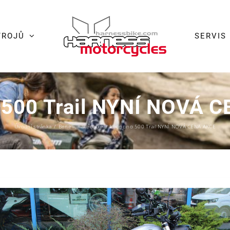
TROJŮ
SERVIS
 500 Trail NYNÍ NOVÁ 
Úvodní stránka
/
Benelli
,
nakedbike
/
Leoncino 500 Trail NYNÍ NOVÁ CENA AKCE