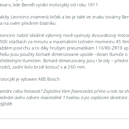
esaro, kde Benelli vyrábí motocykly od roku 1911.
talsky Leoncino znamená lvíček a lev je také ve znaku továrny Be
va na svém předním blatníku.
eoncino nabízí ideálně výkonný nově vyvinutý dvouválcový mot
500 otáčkách za minutu a maximálním točivém momentu 45 Nm (4
aždém povrchu a to díky hrubým pneumatikám 110/80-ZR19 vpř
ředu jsou použity bohatě dimenzované upside –down tlumiče o
eřiditelným tlumičem. Bohatě dimenzovány jsou i brzdy – přední
rzdiči, zadní kolo brzdí kotouč s ø 260 mm.
otocykl je vybaven ABS Bosch
emáte celou hotovost? Zajistíme Vám financování přímo u nás na 
jednání úvěru zabere maximálně 1 hodinu a po zaplacení akontace
djíždět.