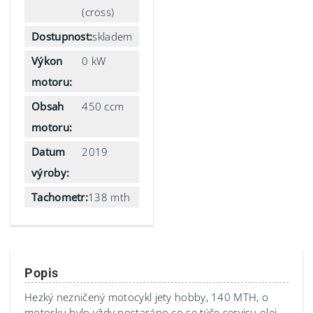
(cross)
Dostupnost:
skladem
Výkon
0 kW
motoru:
Obsah
450 ccm
motoru:
Datum
2019
výroby:
Tachometr:
138 mth
Popis
Hezký nezničený motocykl jety hobby, 140 MTH, o
motorku bylo vždy postaráno co se týče servisu olej