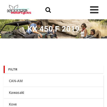
Skip
to
content
KX 450 F 2019
FILTR
CAN-AM
Kawasaki
Kove