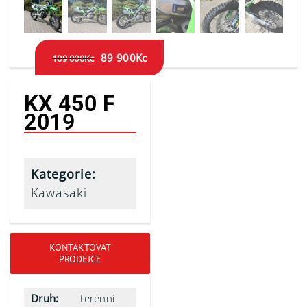
89 900
Kc
109 000
Kc
KX 450 F
2019
Kategorie:
Kawasaki
KONTAKTOVAT
PRODEJCE
Druh:
terénní