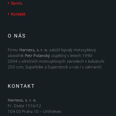
Servis
Kontakt
O NÁS
Firmu
Harness, s. r. o.
založil bývalý motocyklový
závodník
Petr Polanský
úspěšný v letech 1990-
2004 v silničních motocyklových závodech v kubatuře
250 ccm, Superbike a Superstock u nás i v zahraničí.
KONTAKT
Harness, s. r. o.
Fr. Diviše 1516/12
104 00 Praha 10 – Uhříněves