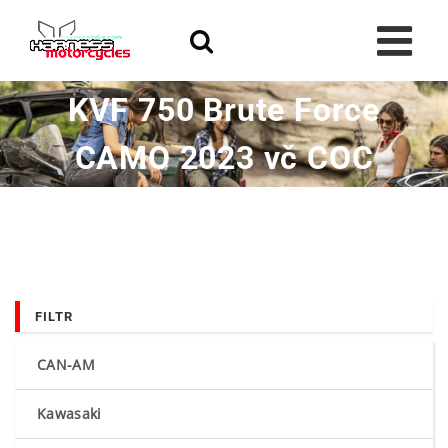
Skip
to
content
KVF 750 Brute Force
CAMO 2023 vč COC
FILTR
CAN-AM
Kawasaki