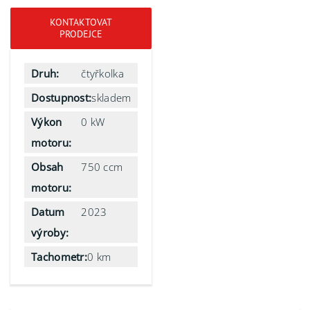
KONTAKTOVAT
PRODEJCE
Druh:
čtyřkolka
Dostupnost:
skladem
Výkon
0 kW
motoru:
Obsah
750 ccm
motoru:
Datum
2023
výroby:
Tachometr:
0 km