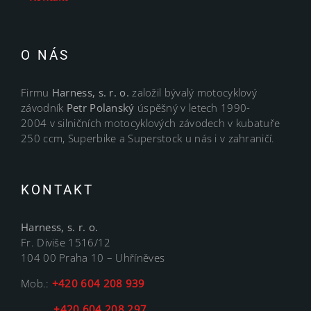
O NÁS
Firmu
Harness, s. r. o.
založil bývalý motocyklový
závodník
Petr Polanský
úspěšný v letech 1990-
2004 v silničních motocyklových závodech v kubatuře
250 ccm, Superbike a Superstock u nás i v zahraničí.
KONTAKT
Harness, s. r. o.
Fr. Diviše 1516/12
104 00 Praha 10 – Uhříněves
Mob.:
+420 604 208 939
+420 604 208 297