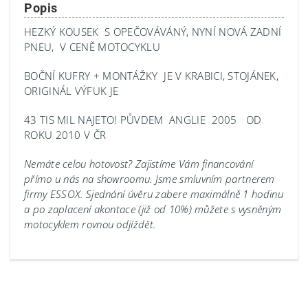
Popis
HEZKÝ KOUSEK S OPEČOVÁVÁNÝ, NYNÍ NOVÁ ZADNÍ
PNEU, V CENĚ MOTOCYKLU
BOČNÍ KUFRY + MONTÁŽKY JE V KRABICI, STOJÁNEK,
ORIGINÁL VÝFUK JE
43 TIS MIL NAJETO! PŮVDEM ANGLIE 2005 OD
ROKU 2010 V ČR
Nemáte celou hotovost? Zajistíme Vám financování
přímo u nás na showroomu.
Jsme smluvním partnerem
firmy ESSOX. Sjednání úvěru zabere maximálně 1 hodinu
a po zaplacení akontace (již od 10%) můžete s vysněným
motocyklem rovnou odjíždět.