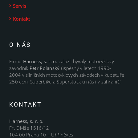
Servis
Kontakt
O NÁS
Firmu
Harness, s. r. o.
založil bývalý motocyklový
závodník
Petr Polanský
úspěšný v letech 1990-
2004 v silničních motocyklových závodech v kubatuře
250 ccm, Superbike a Superstock u nás i v zahraničí.
KONTAKT
Harness, s. r. o.
Fr. Diviše 1516/12
104 00 Praha 10 – Uhříněves