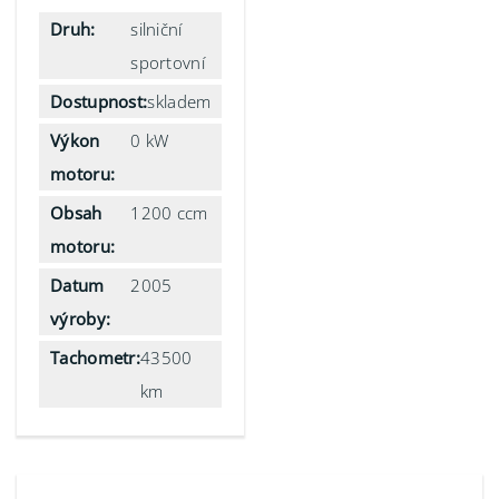
Druh:
silniční
sportovní
Dostupnost:
skladem
Výkon
0 kW
motoru:
Obsah
1200 ccm
motoru:
Datum
2005
výroby:
Tachometr:
43500
km