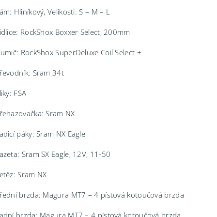
ám: Hliníkový, Velikosti: S – M – L
idlice: RockShox Boxxer Select, 200mm
lumič: RockShox SuperDeluxe Coil Select +
řevodník: Sram 34t
liky: FSA
řehazovačka: Sram NX
adicí páky: Sram NX Eagle
azeta: Sram SX Eagle, 12V, 11-50
etěz: Sram NX
řední brzda: Magura MT7 – 4 pístová kotoučová brzda
adní brzda: Magura MT7 – 4 pístová kotoučová brzda