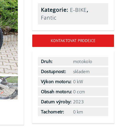
Kategorie:
E-BIKE
,
Fantic
KONTAKTOVAT PRODEJCE
Druh:
motokolo
Dostupnost:
skladem
Výkon motoru:
0 kW
Obsah motoru:
0 ccm
Datum výroby:
2023
Tachometr:
0 km