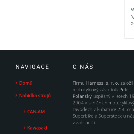
N
S
o
NAVIGACE
O NÁS
Domů
Firmu
Harness, s. r. o.
založil
motocyklový závodník
Petr
Nabídka strojů
Polanský
úspěšný v letech 1
2004 v silničních motocyklov
závodech v kubatuře 250 cc
CAN-AM
Superbike a Superstock u nás
v zahraničí.
Kawasaki