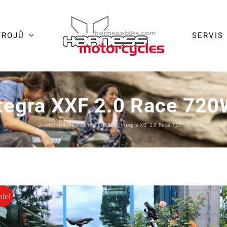
TROJŮ
SERVIS
tegra XXF 2.0 Race 72
Úvodní stránka
/
Fantic
,
E-BIKE
/
Integra XXF 2.0 Race 720Wh
ale!