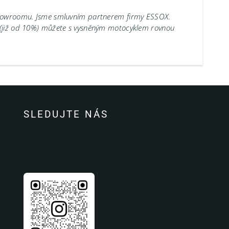
showroomu.
Jsme smluvním partnerem firmy ESSOX.
 (již od 10%) můžete s vysněným motocyklem rovnou
SLEDUJTE NÁS