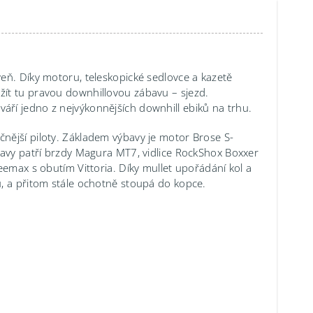
eň. Díky motoru, teleskopické sedlovce a kazetě
ít tu pravou downhillovou zábavu – sjezd.
ří jedno z nejvýkonnějších downhill ebiků na trhu.
nější piloty. Základem výbavy je motor Brose S-
bavy patří brzdy Magura MT7, vidlice RockShox Boxxer
eemax s obutím Vittoria. Díky mullet upořádání kol a
u, a přitom stále ochotně stoupá do kopce.