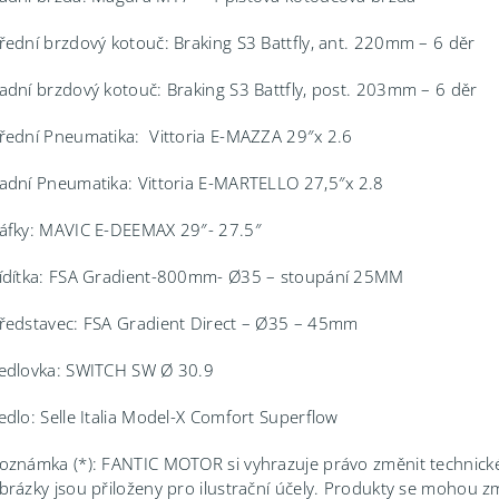
řední brzdový kotouč: Braking S3 Battfly, ant. 220mm – 6 děr
adní brzdový kotouč: Braking S3 Battfly, post. 203mm – 6 děr
řední Pneumatika: Vittoria E-MAZZA 29″x 2.6
adní Pneumatika: Vittoria E-MARTELLO 27,5″x 2.8
áfky: MAVIC E-DEEMAX 29″- 27.5″
ídítka: FSA Gradient-800mm- Ø35 – stoupání 25MM
ředstavec: FSA Gradient Direct – Ø35 – 45mm
edlovka: SWITCH SW Ø 30.9
edlo: Selle Italia Model-X Comfort Superflow
oznámka (*): FANTIC MOTOR si vyhrazuje právo změnit technick
brázky jsou přiloženy pro ilustrační účely. Produkty se mohou z