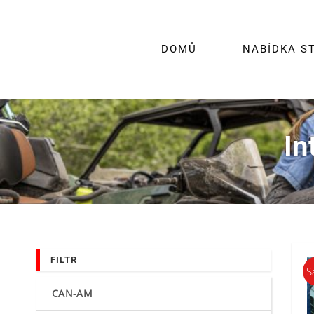
Skip
to
content
DOMŮ
NABÍDKA S
In
FILTR
S
CAN-AM