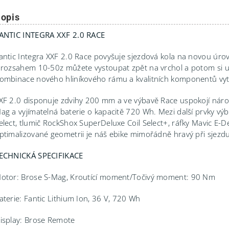
opis
ANTIC INTEGRA XXF 2.0 RACE
antic Integra XXF 2.0 Race povyšuje sjezdová kola na novou úrov
 rozsahem 10-50z můžete vystoupat zpět na vrchol a potom si už
ombinace nového hliníkového rámu a kvalitních komponentů vytvá
XF 2.0 disponuje zdvihy 200 mm a ve výbavě Race uspokojí nároč
ag a vyjímatelná baterie o kapacitě 720 Wh. Mezi další prvky vý
elect, tlumič RockShox SuperDeluxe Coil Select+, ráfky Mavic E-D
ptimalizované geometrii je náš ebike mimořádně hravý při sjezd
ECHNICKÁ SPECIFIKACE
otor: Brose S-Mag, Kroutící moment/Točivý moment: 90 Nm
aterie: Fantic Lithium Ion, 36 V, 720 Wh
isplay: Brose Remote