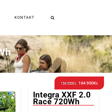
KONTAKT
0Wh
164 900
Kc
184 900
Kc
Integra XXF 2.0
Race 720Wh