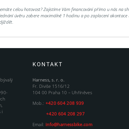
emáte celou hotovost? Zajistíme Vám financování přímo u nás na 
jednání úvěru zabere maximálně 1 hodinu a po zaplacení akontace
djíždět.
KONTAKT
 bývalý
Harness, s. r. o.
Fr. Diviše 1516/12
990-
104 00 Praha 10 – Uhříněves
ých
Mob.:
+420 604 208 939
m,
 i
+420 604 208 297
Email:
info@harnessbike.com