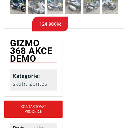
124 900
Kč
GIZMO
368 AKCE
DEMO
Kategorie:
skútr
,
Zontes
KONTAKTOVAT
PRODEJCE
Druh:
skútr