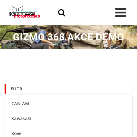
Skip
to
content
GIZMO 368 AKCE DEMO
FILTR
CAN-AM
Kawasaki
Kove