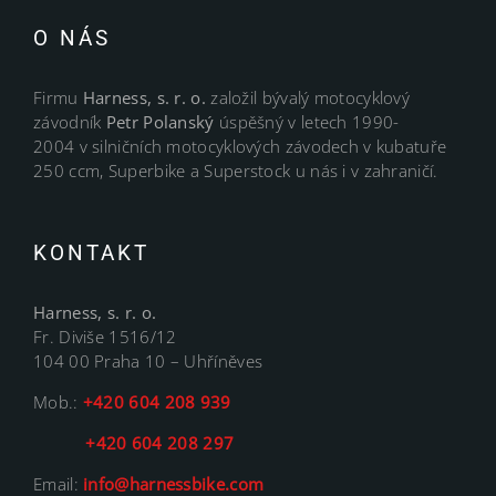
O NÁS
Firmu
Harness, s. r. o.
založil bývalý motocyklový
závodník
Petr Polanský
úspěšný v letech 1990-
2004 v silničních motocyklových závodech v kubatuře
250 ccm, Superbike a Superstock u nás i v zahraničí.
KONTAKT
Harness, s. r. o.
Fr. Diviše 1516/12
104 00 Praha 10 – Uhříněves
Mob.:
+420 604 208 939
+420 604 208 297
Email:
info@harnessbike.com