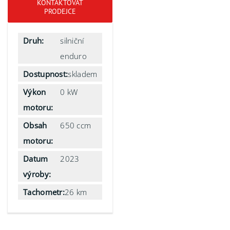
KONTAKTOVAT
PRODEJCE
Druh:
silniční
enduro
Dostupnost:
skladem
Výkon
0 kW
motoru:
Obsah
650 ccm
motoru:
Datum
2023
výroby:
Tachometr:
26 km