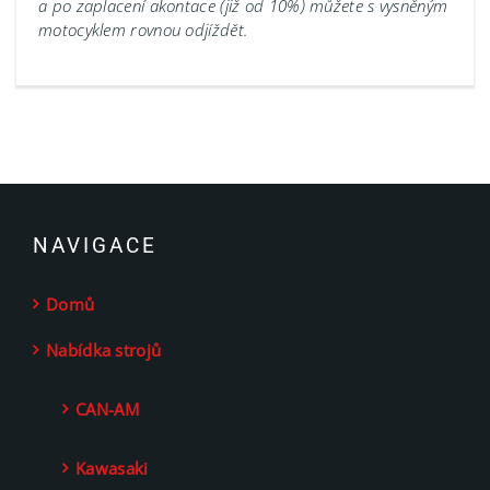
a po zaplacení akontace (již od 10%) můžete s vysněným
motocyklem rovnou odjíždět.
NAVIGACE
Domů
Nabídka strojů
CAN-AM
Kawasaki