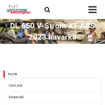
Skip
to
content
DL 650 V-Strom XT ABS
2023 havarka
FILTR
CAN-AM
Kawasaki