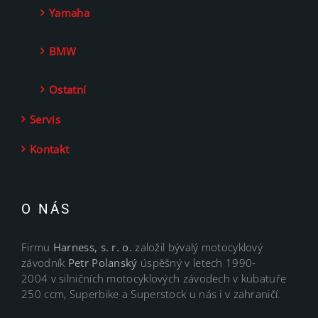
Yamaha
BMW
Ostatní
Servis
Kontakt
O NÁS
Firmu
Harness, s. r. o.
založil bývalý motocyklový
závodník
Petr Polanský
úspěšný v letech 1990-
2004 v silničních motocyklových závodech v kubatuře
250 ccm, Superbike a Superstock u nás i v zahraničí.