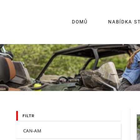
Skip
to
content
DOMŮ
NABÍDKA S
FILTR
CAN-AM