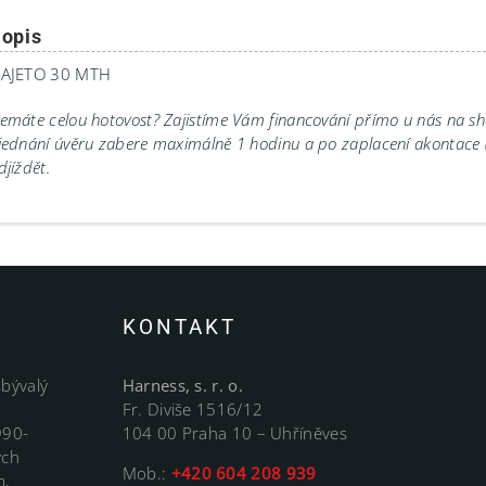
opis
AJETO 30 MTH
emáte celou hotovost? Zajistíme Vám financování přímo u nás na 
jednání úvěru zabere maximálně 1 hodinu a po zaplacení akontace
djíždět.
KONTAKT
 bývalý
Harness, s. r. o.
Fr. Diviše 1516/12
990-
104 00 Praha 10 – Uhříněves
ých
Mob.:
+420 604 208 939
m,