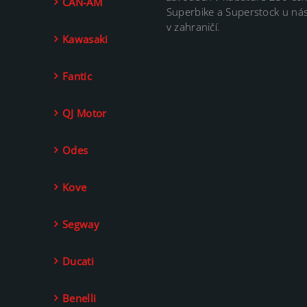
CAN-AM
Superbike a Superstock u nás
v zahraničí.
Kawasaki
Fantic
QJ Motor
Odes
Kove
Segway
Ducati
Benelli