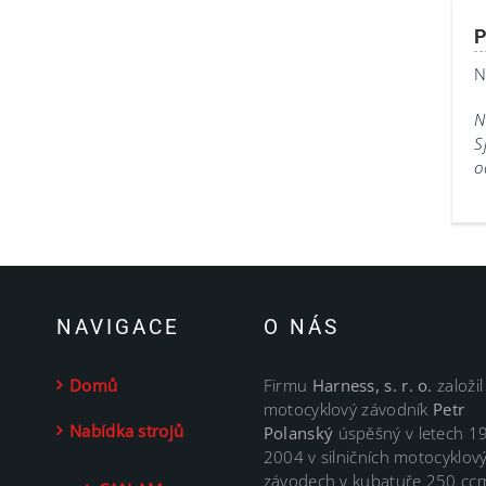
P
N
N
S
o
NAVIGACE
O NÁS
Domů
Firmu
Harness, s. r. o.
založil
motocyklový závodník
Petr
Nabídka strojů
Polanský
úspěšný v letech 1
2004 v silničních motocyklov
závodech v kubatuře 250 cc