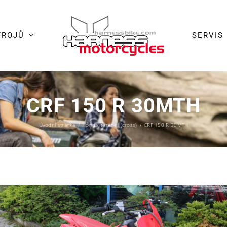
TROJŮ
SERVIS
CRF 150 R 30MTH
Úvodní stránka
/
Honda
,
terénní (cross)
/
CRF 150 R 30MTH