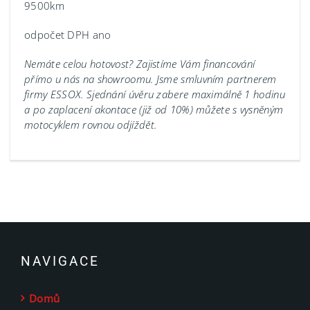
9500km
odpočet DPH ano
Nemáte celou hotovost? Zajistíme Vám financování
přímo u nás na showroomu.
Jsme smluvním partnerem
firmy ESSOX. Sjednání úvěru zabere maximálně 1 hodinu
a po zaplacení akontace (již od 10%) můžete s vysněným
motocyklem rovnou odjíždět.
NAVIGACE
Domů