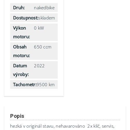
Druh:
nakedbike
Dostupnost:
skladem
Výkon
0 kW
motoru:
Obsah
650 ccm
motoru:
Datum
2022
výroby:
Tachometr:
9500 km
Popis
hezká v originál stavu, nehavarováno 2x klíč, servis,