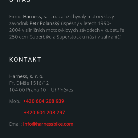
Firmu
Harness, s. r. o.
založil bývalý motocyklový
závodník
Petr Polanský
úspěšný v letech 1990-
2004 v silničních motocyklových závodech v kubatuře
250 ccm, Superbike a Superstock u nás i v zahraničí.
KONTAKT
Harness, s. r. o.
Fr. Diviše 1516/12
104 00 Praha 10 – Uhříněves
Mob.:
+420 604 208 939
+420 604 208 297
Email:
info@harnessbike.com