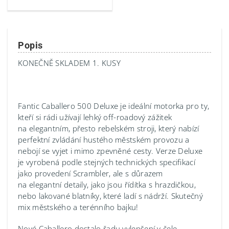
Popis
KONEČNĚ SKLADEM 1. KUSY
Fantic Caballero 500 Deluxe je ideální motorka pro ty,
kteří si rádi užívají lehký off-roadový zážitek
na elegantním, přesto rebelském stroji, který nabízí
perfektní zvládání hustého městském provozu a
nebojí se vyjet i mimo zpevněné cesty. Verze Deluxe
je vyrobená podle stejných technických specifikací
jako provedení Scrambler, ale s důrazem
na elegantní detaily, jako jsou řídítka s hrazdičkou,
nebo lakované blatníky, které ladí s nádrží. Skutečný
mix městského a terénního bajku!
Nové Caballero dostalo řadu vylepšení v čele