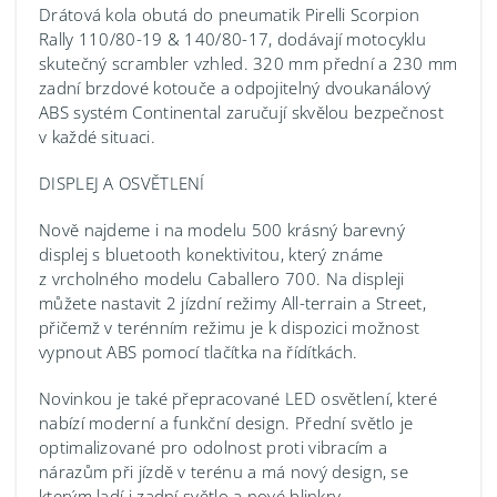
Drátová kola obutá do pneumatik Pirelli Scorpion
Rally 110/80-19 & 140/80-17, dodávají motocyklu
skutečný scrambler vzhled. 320 mm přední a 230 mm
zadní brzdové kotouče a odpojitelný dvoukanálový
ABS systém Continental zaručují skvělou bezpečnost
v každé situaci.
DISPLEJ A OSVĚTLENÍ
Nově najdeme i na modelu 500 krásný barevný
displej s bluetooth konektivitou, který známe
z vrcholného modelu Caballero 700. Na displeji
můžete nastavit 2 jízdní režimy All-terrain a Street,
přičemž v terénním režimu je k dispozici možnost
vypnout ABS pomocí tlačítka na řídítkách.
Novinkou je také přepracované LED osvětlení, které
nabízí moderní a funkční design. Přední světlo je
optimalizované pro odolnost proti vibracím a
nárazům při jízdě v terénu a má nový design, se
kterým ladí i zadní světlo a nové blinkry.