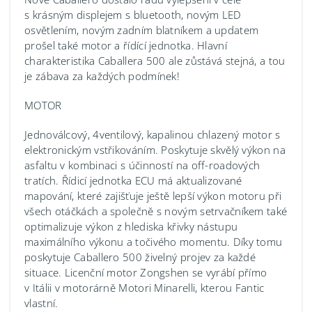
s krásným displejem s bluetooth, novým LED
osvětlením, novým zadním blatníkem a updatem
prošel také motor a řídící jednotka. Hlavní
charakteristika Caballera 500 ale zůstává stejná, a tou
je zábava za každých podmínek!
MOTOR
Jednoválcový, 4ventilový, kapalinou chlazený motor s
elektronickým vstřikováním. Poskytuje skvělý výkon na
asfaltu v kombinaci s účinností na off-roadových
tratích. Řídicí jednotka ECU má aktualizované
mapování, které zajišťuje ještě lepší výkon motoru při
všech otáčkách a společně s novým setrvačníkem také
optimalizuje výkon z hlediska křivky nástupu
maximálního výkonu a točivého momentu. Díky tomu
poskytuje Caballero 500 živelný projev za každé
situace. Licenční motor Zongshen se vyrábí přímo
v Itálii v motorárně Motori Minarelli, kterou Fantic
vlastní.