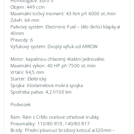
Homologace: Euro 5
Objem: 449 ccm
Maximální točivý moment: 43 Nm při 6000 ot./min
Zdvih: 64 mm
Palivový systém: Electronic Fuel – tělo škrticí klapky ø
40mm
Převody: 6
Výfukový systém: Dvojitý výfuk od ARROW
Motor: kapalinou chlazený 4taktní jednoválec
Maximální výkon: 40 HP při 7500 ot./min
Vrtání: 94,5 mm
Startér: Elektrický
Spojka: Vícelamelová mokrá spojka
Spotřeba paliva: 4,2 l/100 km
Podvozek
Rám: Rám z CrMo ocelové středové trubky
Pneumatiky: 110/80 R19, 140/80 R17
Brzdy: Přední plovoucí brzdový kotouč ø320mm –