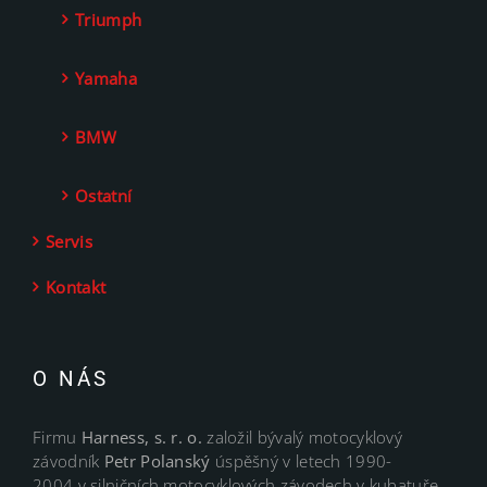
Triumph
Yamaha
BMW
Ostatní
Servis
Kontakt
O NÁS
Firmu
Harness, s. r. o.
založil bývalý motocyklový
závodník
Petr Polanský
úspěšný v letech 1990-
2004 v silničních motocyklových závodech v kubatuře