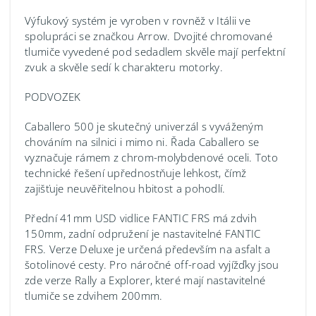
Výfukový systém je vyroben v rovněž v Itálii ve
spolupráci se značkou Arrow. Dvojité chromované
tlumiče vyvedené pod sedadlem skvěle mají perfektní
zvuk a skvěle sedí k charakteru motorky.
PODVOZEK
Caballero 500 je skutečný univerzál s vyváženým
chováním na silnici i mimo ni. Řada Caballero se
vyznačuje rámem z chrom-molybdenové oceli. Toto
technické řešení upřednostňuje lehkost, čímž
zajišťuje neuvěřitelnou hbitost a pohodlí.
Přední 41mm USD vidlice FANTIC FRS má zdvih
150mm, zadní odpružení je nastavitelné FANTIC
FRS. Verze Deluxe je určená především na asfalt a
šotolinové cesty. Pro náročné off-road vyjížďky jsou
zde verze Rally a Explorer, které mají nastavitelné
tlumiče se zdvihem 200mm.