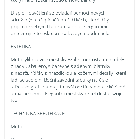
Displej i osvětlení se ovládají pomocí nových
sdružených přepínačů na řídítkách, které díky
příjemně velkým tlačítkům a dobré ergonomii
umožňují jisté ovládání za každých podmínek.
ESTETIKA
Motocykl má více městský vzhled než ostatní modely
z řady Caballero, s barevně sladěnými blatníky
s nádrží, řídítky s hrazdičkou a koženými detaily, které
ladí se sedlem. Boční závodní tabulky na číslo
s Deluxe grafikou mají tmavší odstín v metalické šedé
a matné černé. Elegantní městský rebel dostal svoji
tvář!
TECHNICKÁ SPECIFIKACE
Motor