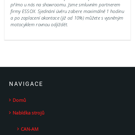
přímo u nás na showroomu.
Jsme smluvním partnerem
firmy ESSOX. Sjednání úvěru zabere maximálně 1 hodinu
a po zaplacení akontace (již od 10%) můžete s vysněným
motocyklem rovnou odjíždět.
NAVIGACE
Domů
Nabídka strojů
CAN-AM