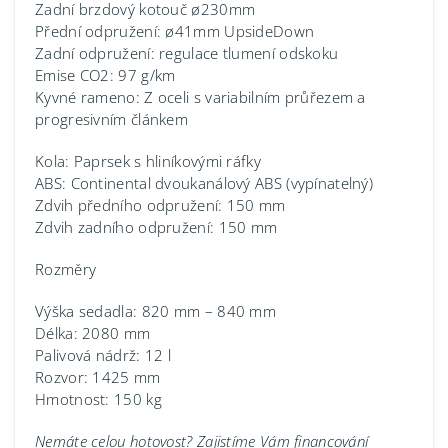
Zadní brzdový kotouč ø230mm
Přední odpružení: ø41mm UpsideDown
Zadní odpružení: regulace tlumení odskoku
Emise CO2: 97 g/km
Kyvné rameno: Z oceli s variabilním průřezem a
progresivním článkem
Kola: Paprsek s hliníkovými ráfky
ABS: Continental dvoukanálový ABS (vypínatelný)
Zdvih předního odpružení: 150 mm
Zdvih zadního odpružení: 150 mm
Rozměry
Výška sedadla: 820 mm – 840 mm
Délka: 2080 mm
Palivová nádrž: 12 l
Rozvor: 1425 mm
Hmotnost: 150 kg
Nemáte celou hotovost? Zajistíme Vám financování