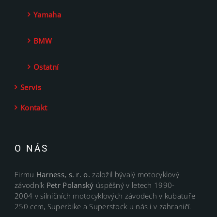
Yamaha
BMW
Ostatní
Servis
Kontakt
O NÁS
Firmu
Harness, s. r. o.
založil bývalý motocyklový
závodník
Petr Polanský
úspěšný v letech 1990-
2004 v silničních motocyklových závodech v kubatuře
250 ccm, Superbike a Superstock u nás i v zahraničí.