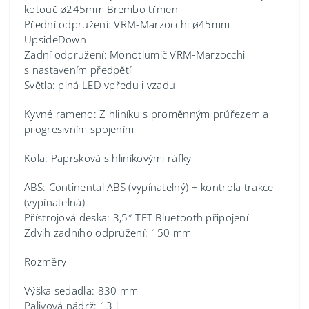
kotouč ø245mm Brembo třmen
Přední odpružení: VRM-Marzocchi ø45mm
UpsideDown
Zadní odpružení: Monotlumič VRM-Marzocchi
s nastavením předpětí
Světla: plná LED vpředu i vzadu
Kyvné rameno: Z hliníku s proměnným průřezem a
progresivním spojením
Kola: Paprsková s hliníkovými ráfky
ABS: Continental ABS (vypínatelný) + kontrola trakce
(vypínatelná)
Přístrojová deska: 3,5″ TFT Bluetooth připojení
Zdvih zadního odpružení: 150 mm
Rozměry
Výška sedadla: 830 mm
Palivová nádrž: 13 l