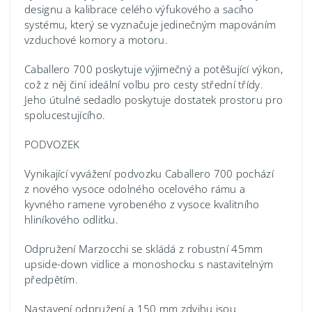
designu a kalibrace celého výfukového a sacího
systému, který se vyznačuje jedinečným mapováním
vzduchové komory a motoru.
Caballero 700 poskytuje výjimečný a potěšující výkon,
což z něj činí ideální volbu pro cesty střední třídy.
Jeho útulné sedadlo poskytuje dostatek prostoru pro
spolucestujícího.
PODVOZEK
Vynikající vyvážení podvozku Caballero 700 pochází
z nového vysoce odolného ocelového rámu a
kyvného ramene vyrobeného z vysoce kvalitního
hliníkového odlitku.
Odpružení Marzocchi se skládá z robustní 45mm
upside-down vidlice a monoshocku s nastavitelným
předpětím.
Nastavení odpružení a 150 mm zdvihu jsou