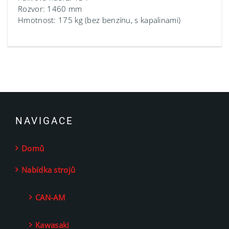
Rozvor: 1460 mm
Hmotnost: 175 kg (bez benzínu, s kapalinami)
NAVIGACE
Domů
Nabídka strojů
CAN-AM
Kawasaki