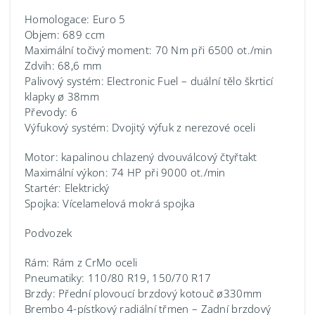
Homologace: Euro 5
Objem: 689 ccm
Maximální točivý moment: 70 Nm při 6500 ot./min
Zdvih: 68,6 mm
Palivový systém: Electronic Fuel – duální tělo škrticí
klapky ø 38mm
Převody: 6
Výfukový systém: Dvojitý výfuk z nerezové oceli
Motor: kapalinou chlazený dvouválcový čtyřtakt
Maximální výkon: 74 HP při 9000 ot./min
Startér: Elektrický
Spojka: Vícelamelová mokrá spojka
Podvozek
Rám: Rám z CrMo oceli
Pneumatiky: 110/80 R19, 150/70 R17
Brzdy: Přední plovoucí brzdový kotouč ø330mm
Brembo 4-pístkový radiální třmen – Zadní brzdový