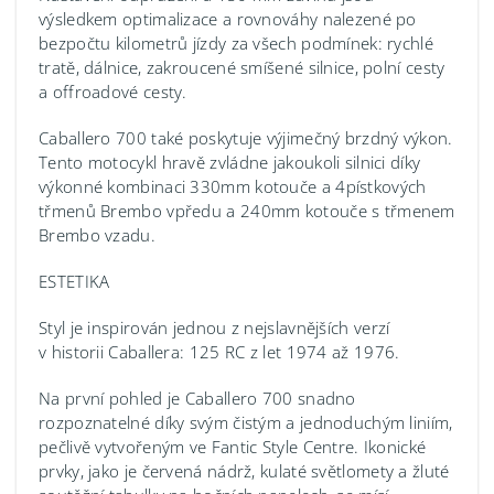
výsledkem optimalizace a rovnováhy nalezené po
bezpočtu kilometrů jízdy za všech podmínek: rychlé
tratě, dálnice, zakroucené smíšené silnice, polní cesty
a offroadové cesty.
Caballero 700 také poskytuje výjimečný brzdný výkon.
Tento motocykl hravě zvládne jakoukoli silnici díky
výkonné kombinaci 330mm kotouče a 4pístkových
třmenů Brembo vpředu a 240mm kotouče s třmenem
Brembo vzadu.
ESTETIKA
Styl je inspirován jednou z nejslavnějších verzí
v historii Caballera: 125 RC z let 1974 až 1976.
Na první pohled je Caballero 700 snadno
rozpoznatelné díky svým čistým a jednoduchým liniím,
pečlivě vytvořeným ve Fantic Style Centre. Ikonické
prvky, jako je červená nádrž, kulaté světlomety a žluté