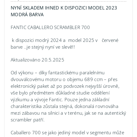
NYNÍ SKLADEM IHNED K DISPOZICI MODEL 2023
MODRÁ BARVA
FANTIC CABALLERO SCRAMBLER 700
k dispozici modrý 2024 a model 2025 v červené
barve ..je stejný nyní ve slevě!!
Aktualizováno 20.5.2025
Od výkonu – díky fantastickému paralelnímu
dvouválcovému motoru o objemu 689 ccm – přes
elektronický paket až po podvozek nejvyšší úrovně,
vše bylo předmětem důkladné studie oddělení
výzkumu a vývoje Fantic. Pouze jedna základní
charakteristika zůstala stejná, dokonalá rovnováha
mezi zábavou na silnici a v terénu, jak se na autentický
scrambler patří.
Caballero 700 se jako jediný model v segmentu může