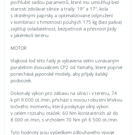
pochlubit sadou parametrů, které mu umožňují bez
starostí zdolávat silnice a traily: 19″ a 17″, kola
s drátěnými paprsky a optimalizované odpružení
v kombinaci s hmotností pouhých 175 kg (bez paliva)
zajišťují ovladatelnost, bezpečnost a přesnost jízdy
v jakémkoli terénu.
MOTOR
Vlajková loď této řady je vybavena velmi uznávaným
paralelním dvouválcem CP2 od Yamahy, které poprvé
ponechává japonské modely, aby přijaly italský
podvozek.
Dokonalý výkon pro zábavu na silnici i v terénu, 74
k při 9 000 ot./min, přichází s novou robustní křivkou
točivého momentu, která poskytuje silný výkon
v celém rozsahu otáček: 60 Nm konstantních až do
8 000 ot./min, s vrcholem 70 Nm při 6 500 ot./min.
Tyto hodnoty jsou výsledkem zdlouhavého vývoje