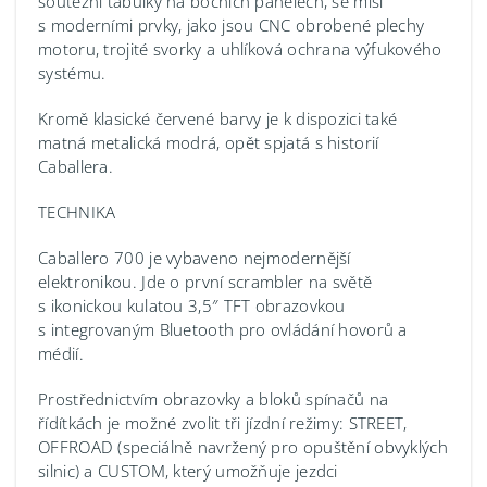
soutěžní tabulky na bočních panelech, se mísí
s moderními prvky, jako jsou CNC obrobené plechy
motoru, trojité svorky a uhlíková ochrana výfukového
systému.
Kromě klasické červené barvy je k dispozici také
matná metalická modrá, opět spjatá s historií
Caballera.
TECHNIKA
Caballero 700 je vybaveno nejmodernější
elektronikou. Jde o první scrambler na světě
s ikonickou kulatou 3,5″ TFT obrazovkou
s integrovaným Bluetooth pro ovládání hovorů a
médií.
Prostřednictvím obrazovky a bloků spínačů na
řídítkách je možné zvolit tři jízdní režimy: STREET,
OFFROAD (speciálně navržený pro opuštění obvyklých
silnic) a CUSTOM, který umožňuje jezdci