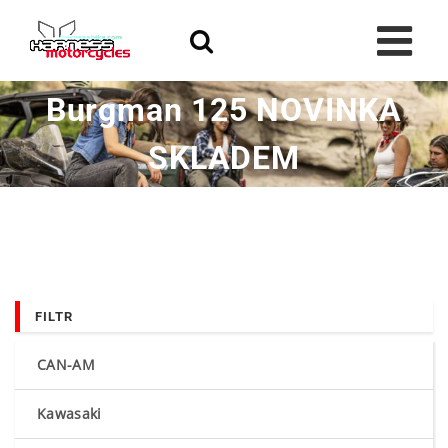
Skip
to
content
Burgman 125 NOVINKA
SKLADEM
FILTR
CAN-AM
Kawasaki