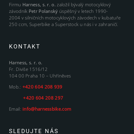
Firmu
Harness, s. r. o.
založil bývalý motocyklový
závodník
Petr Polanský
úspěšný v letech 1990-
2004 v silničních motocyklových závodech v kubatuře
250 ccm, Superbike a Superstock u nás i v zahraničí.
KONTAKT
Harness, s. r. o.
Fr. Diviše 1516/12
104 00 Praha 10 – Uhříněves
Mob.:
+420 604 208 939
+420 604 208 297
Email:
info@harnessbike.com
SLEDUJTE NÁS