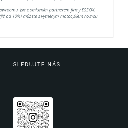
showroomu.
Jsme smluvním partnerem firmy ESSOX.
 (již od 10%) můžete s vysněným motocyklem rovnou
SLEDUJTE NÁS