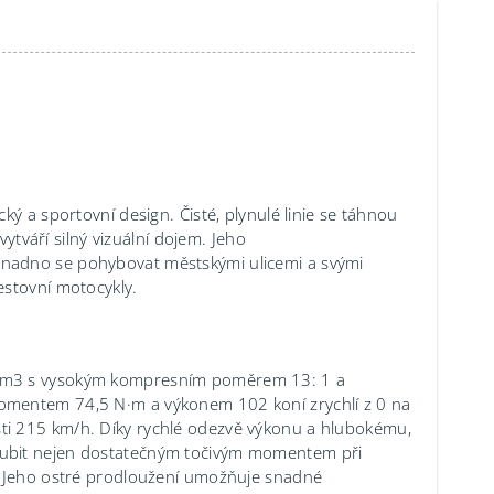
ý a sportovní design. Čisté, plynulé linie se táhnou
vytváří silný vizuální dojem. Jeho
nadno se pohybovat městskými ulicemi a svými
estovní motocykly.
 cm3 s vysokým kompresním poměrem 13: 1 a
omentem 74,5 N·m a výkonem 102 koní zrychlí z 0 na
ti 215 km/h. Díky rychlé odezvě výkonu a hlubokému,
lubit nejen dostatečným točivým momentem při
k. Jeho ostré prodloužení umožňuje snadné