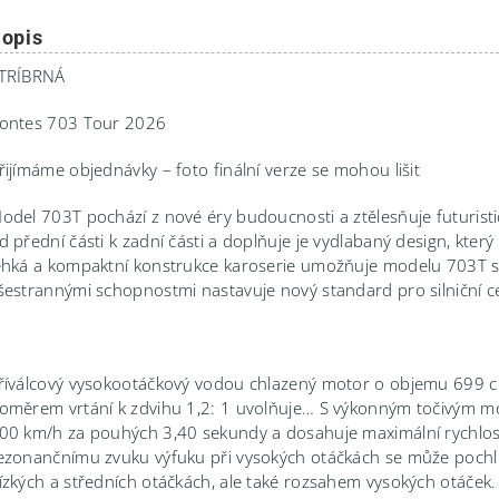
opis
TRÍBRNÁ
ontes 703 Tour 2026
řijímáme objednávky – foto finální verze se mohou lišit
odel 703T pochází z nové éry budoucnosti a ztělesňuje futuristick
d přední části k zadní části a doplňuje je vydlabaný design, který 
ehká a kompaktní konstrukce karoserie umožňuje modelu 703T s
šestrannými schopnostmi nastavuje nový standard pro silniční c
říválcový vysokootáčkový vodou chlazený motor o objemu 699
oměrem vrtání k zdvihu 1,2: 1 uvolňuje… S výkonným točivým m
00 km/h za pouhých 3,40 sekundy a dosahuje maximální rychlos
ezonančnímu zvuku výfuku při vysokých otáčkách se může poch
ízkých a středních otáčkách, ale také rozsahem vysokých otáče