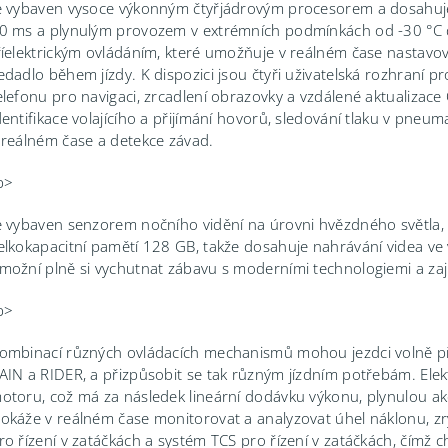
e vybaven vysoce výkonným čtyřjádrovým procesorem a dosahuje
0 ms a plynulým provozem v extrémních podmínkách od -30 °C d
říelektrickým ovládáním, které umožňuje v reálném čase nastavovat
edadlo během jízdy. K dispozici jsou čtyři uživatelská rozhraní p
elefonu pro navigaci, zrcadlení obrazovky a vzdálené aktualizace 
dentifikace volajícího a přijímání hovorů, sledování tlaku v pneum
 reálném čase a detekce závad.
p>
e vybaven senzorem nočního vidění na úrovni hvězdného světla, 
elkokapacitní pamětí 128 GB, takže dosahuje nahrávání videa ve
možní plně si vychutnat zábavu s moderními technologiemi a zaji
p>
ombinací různých ovládacích mechanismů mohou jezdci volně pře
AIN a RIDER, a přizpůsobit se tak různým jízdním potřebám. Elekt
otoru, což má za následek lineární dodávku výkonu, plynulou akcel
okáže v reálném čase monitorovat a analyzovat úhel náklonu, zry
ro řízení v zatáčkách a systém TCS pro řízení v zatáčkách, čímž 