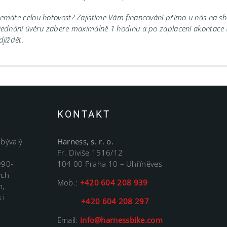
emáte celou hotovost? Zajistíme Vám financování přímo u nás na 
jednání úvěru zabere maximálně 1 hodinu a po zaplacení akontace
djíždět.
KONTAKT
 bývalý
Harness, s. r. o.
Fr. Diviše 1516/12
990-
104 00 Praha 10 – Uhříněves
ých
Mob.:
+420 604 208 939
m,
 i
+420 604 208 297
Email:
info@harnessbike.com