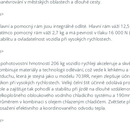
anévrování v městských oblastech a dlouhé cesty.
p>
lavní a pomocný rám jsou integrálně odlité. Hlavní rám váží 12,
atímco pomocný rám váží 2,7 kg a má pevnost v tlaku 16 000 N (
tabilitu a ovladatelnost vozidla při vysokých rychlostech.
p>
 pohotovostní hmotností 206 kg vozidlo rychleji akceleruje a sk
ombinuje materiály a technologii odlévání, což vede k lehkému 
zduchu, která je stejná jako u modelu 703RR, nejen zlepšuje účinn
ýkon při vysokých rychlostech. Velký čelní štít účinně odolává p
ole a zajišťuje tak pohodlí a stabilitu při jízdě na dlouhé vzdál
elkoplošného obloukového vodního chladicího systému a 190mm 
růměrem v kombinaci s olejem chlazeným chladičem. Zvětšete plo
osažení efektivního a koordinovaného odvodu tepla.
p>