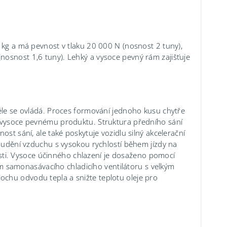
5 kg a má pevnost v tlaku 20 000 N (nosnost 2 tuny),
nosnost 1,6 tuny). Lehký a vysoce pevný rám zajišťuje
věle se ovládá. Proces formování jednoho kusu chytře
a vysoce pevnému produktu. Struktura předního sání
ost sání, ale také poskytuje vozidlu silný akcelerační
roudění vzduchu s vysokou rychlostí během jízdy na
enosti. Vysoce účinného chlazení je dosaženo pomocí
samonasávacího chladicího ventilátoru s velkým
chu odvodu tepla a snižte teplotu oleje pro