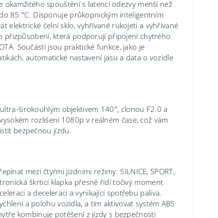
 okamžitého spouštění s latencí odezvy menší než
o 85 °C. Disponuje průkopnickým inteligentním
 elektrické čelní sklo, vyhřívané rukojeti a vyhřívané
ro přizpůsobení, která podporují připojení chytrého
OTA. Součástí jsou praktické funkce, jako je
atikách, automatické nastavení jasu a data o vozidle
ultra-širokoúhlým objektivem 140°, clonou F2.0 a
 vysokém rozlišení 1080p v reálném čase, což vám
stit bezpečnou jízdu.
pínat mezi čtyřmi jízdními režimy: SILNICE, SPORT,
ronická škrticí klapka přesně řídí točivý moment
eraci a deceleraci a vynikající spotřebu paliva.
chlení a polohu vozidla, a tím aktivovat systém ABS
chytře kombinuje potěšení z jízdy s bezpečnosti