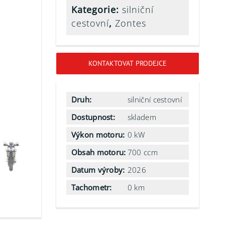
Kategorie:
silniční
cestovní
,
Zontes
KONTAKTOVAT PRODEJCE
Druh:
silniční cestovní
Dostupnost:
skladem
Výkon motoru:
0 kW
Obsah motoru:
700 ccm
Datum výroby:
2026
Tachometr:
0 km