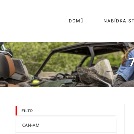
Skip
to
content
DOMŮ
NABÍDKA S
FILTR
CAN-AM