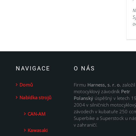
N
S
o
NAVIGACE
O NÁS
Domů
Firmu
Harness, s. r. o.
založil
motocyklový závodník
Petr
Nabídka strojů
Polanský
úspěšný v letech 1
2004 v silničních motocyklov
závodech v kubatuře 250 cc
CAN-AM
Superbike a Superstock u nás
v zahraničí.
Kawasaki