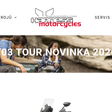
TROJŮ
SERVIS
703 TOUR NOVINKA 202
Úvodní stránka
/
Zontes
,
silniční cestovní
/
703 TOUR NOVINKA 2026