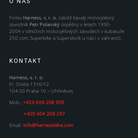
O NÁS
Firmu
Harness, s. r. o.
založil bývalý motocyklový
závodník
Petr Polanský
úspěšný v letech 1990-
2004 v silničních motocyklových závodech v kubatuře
250 ccm, Superbike a Superstock u nás i v zahraničí.
KONTAKT
Harness, s. r. o.
Fr. Diviše 1516/12
104 00 Praha 10 – Uhříněves
Mob.:
+420 604 208 939
+420 604 208 297
Email:
info@harnessbike.com