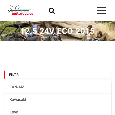
Skip
to
content
12.5 24V ECO 2015
FILTR
CAN-AM
Kawasaki
Kove