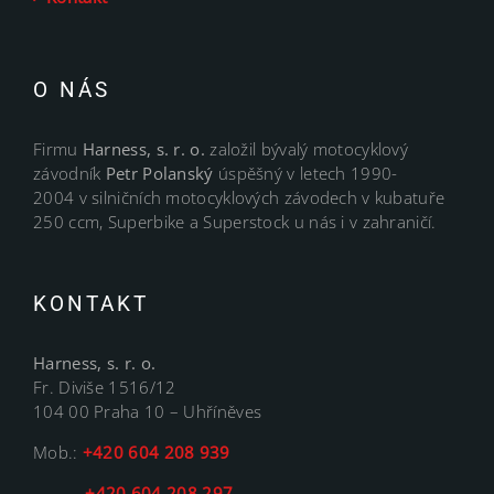
O NÁS
Firmu
Harness, s. r. o.
založil bývalý motocyklový
závodník
Petr Polanský
úspěšný v letech 1990-
2004 v silničních motocyklových závodech v kubatuře
250 ccm, Superbike a Superstock u nás i v zahraničí.
KONTAKT
Harness, s. r. o.
Fr. Diviše 1516/12
104 00 Praha 10 – Uhříněves
Mob.:
+420 604 208 939
+420 604 208 297