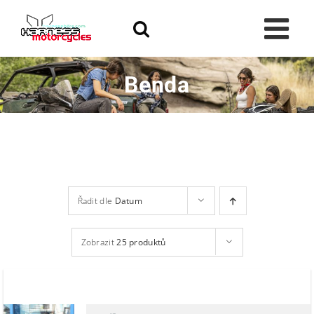
Skip
to
content
Benda
Řadit dle
Datum
Zobrazit
25 produktů