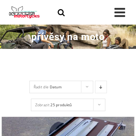
Skip
to
content
přívěsy na moto
Řadit dle
Datum
Zobrazit
25 produktů