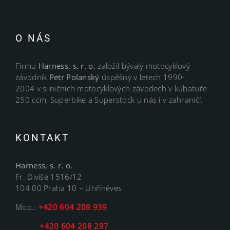
O NÁS
Firmu
Harness, s. r. o.
založil bývalý motocyklový
závodník
Petr Polanský
úspěšný v letech 1990-
2004 v silničních motocyklových závodech v kubatuře
250 ccm, Superbike a Superstock u nás i v zahraničí.
KONTAKT
Harness, s. r. o.
Fr. Diviše 1516/12
104 00 Praha 10 – Uhříněves
Mob.:
+420 604 208 939
+420 604 208 297